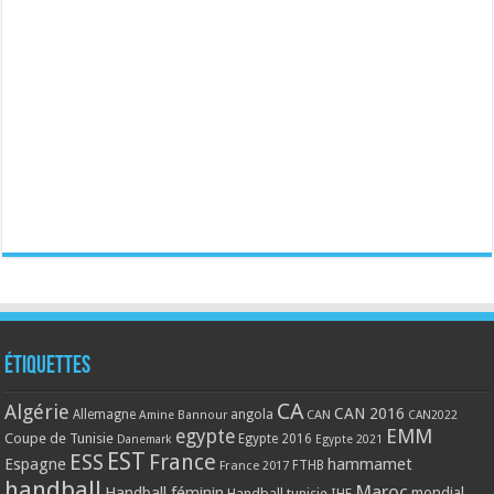
Étiquettes
CA
Algérie
CAN 2016
Allemagne
angola
CAN
Amine Bannour
CAN2022
EMM
egypte
Coupe de Tunisie
Egypte 2016
Danemark
Egypte 2021
EST
ESS
France
Espagne
hammamet
France 2017
FTHB
handball
Maroc
Handball féminin
mondial
Handball tunisie
IHF