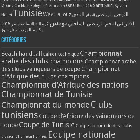
Qatar
Sami Saidi
Mouna Chebbah
Pologne
Rio 2016
Sylvain
Préparation
Tunisie
Wael Jallouz
الترجي الرياضي
النادي
Nouet
الجزائر
تونس
الافريقي
النجم الرياضي الساحلي
مصر 2016
كرة اليد النسائية
مكارم المهدية
وائل جلوز
Catégories
Championnat
Beach handball
Cahier technique
arabe des clubs champions
Championnat arabe
Championnat
des clubs vainqueurs de coupe
d'Afrique des clubs champions
Championnat d'Afrique des nations
Championnat de Tunisie
Clubs
Championnat du monde
tunisiens
Coupe d'Afrique des vainqueurs de
Coupe de Tunisie
coupe
Coupe du monde des clubs
Equipe nationale
Division d'honneur hommes