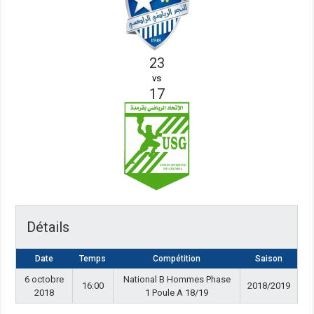
23
vs
17
Détails
Date
Temps
Compétition
Saison
6 octobre
National B Hommes Phase
16:00
2018/2019
2018
1 Poule A 18/19