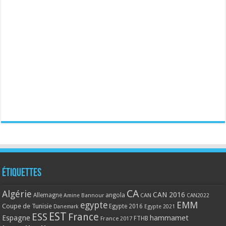
Étiquettes
CA
Algérie
CAN 2016
Allemagne
angola
CAN
Amine Bannour
CAN2022
EMM
egypte
Coupe de Tunisie
Egypte 2016
Danemark
Egypte 2021
EST
ESS
France
Espagne
hammamet
France 2017
FTHB