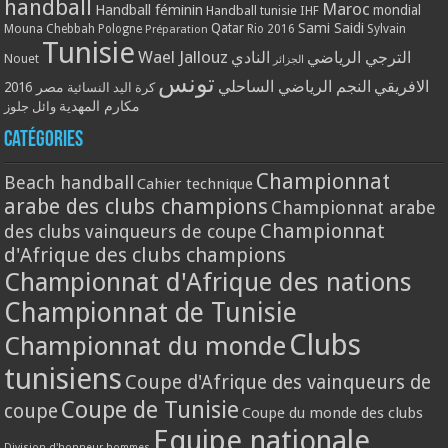
handball
Maroc
Handball féminin
mondial
Handball tunisie
IHF
Qatar
Sami Saidi
Mouna Chebbah
Pologne
Rio 2016
Sylvain
Préparation
Tunisie
Wael Jallouz
الترجي الرياضي
النادي
Nouet
الجزائر
تونس
الافريقي
النجم الرياضي الساحلي
مصر 2016
كرة اليد النسائية
مكارم المهدية
وائل جلوز
Catégories
Championnat
Beach handball
Cahier technique
arabe des clubs champions
Championnat arabe
Championnat
des clubs vainqueurs de coupe
d'Afrique des clubs champions
Championnat d'Afrique des nations
Championnat de Tunisie
Clubs
Championnat du monde
tunisiens
Coupe d'Afrique des vainqueurs de
Coupe de Tunisie
coupe
Coupe du monde des clubs
Equipe nationale
Division d'honneur hommes