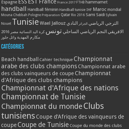
EST
ESS
France
Espagne
hammamet
France 2017
FTHB
handball
Maroc
Handball féminin
mondial
Handball tunisie
IHF
Qatar
Sami Saidi
Mouna Chebbah
Pologne
Rio 2016
Sylvain
Préparation
Tunisie
Wael Jallouz
الترجي الرياضي
النادي
Nouet
الجزائر
تونس
الافريقي
النجم الرياضي الساحلي
مصر 2016
كرة اليد النسائية
مكارم المهدية
وائل جلوز
Catégories
Championnat
Beach handball
Cahier technique
arabe des clubs champions
Championnat arabe
Championnat
des clubs vainqueurs de coupe
d'Afrique des clubs champions
Championnat d'Afrique des nations
Championnat de Tunisie
Clubs
Championnat du monde
tunisiens
Coupe d'Afrique des vainqueurs de
Coupe de Tunisie
coupe
Coupe du monde des clubs