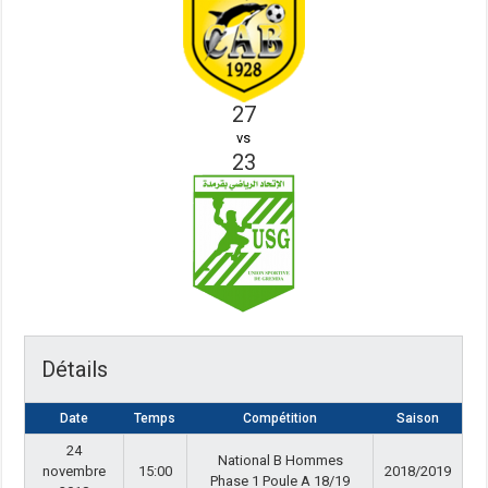
27
vs
23
Détails
Date
Temps
Compétition
Saison
24
National B Hommes
novembre
15:00
2018/2019
Phase 1 Poule A 18/19