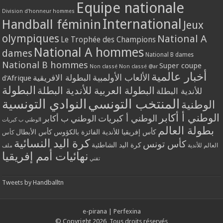
Equipe nationale
Division d'honneur hommes
International
Handball féminin
Jeux
olympiques
National A
Le Trophée des Champions
National A hommes
dames
National B dames
National B hommes
Super coupe
Non classé
Non classé @ar
أخبار عالمية
الألعاب الأولمبية
البطولة الافريقية
d'Afrique
البطولة
البطولة العربية للأندية البطلة
للأندية البطلة
المنتخب التونسي
النوادي التونسية
الوطنية
الوطني أ أكابر
الوطني أ كبريات
الوطني ب أكابر
الوطني ب كبريات
بطولة العالم
كأس إفريقيا للأندية الفائزة بالكؤوس
كأس الأبطال
كأس
كرة اليد النسائية
كأس تونس
كرة اليد الشاطئية
العالم للأندية
ملف
نهائيات أمم إفريقيا
تقني
Tweets by Handballtn
e-pirana
|
Perfexina
© Copyright 2026, Tous droits réservés