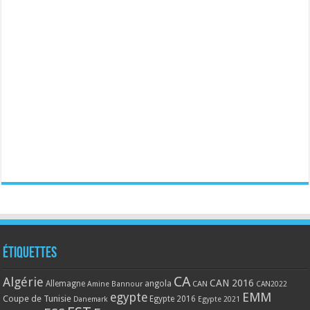
Étiquettes
CA
Algérie
CAN 2016
Allemagne
angola
CAN
Amine Bannour
CAN2022
EMM
egypte
Coupe de Tunisie
Egypte 2016
Danemark
Egypte 2021