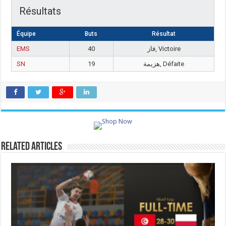
Résultats
Équipe
Buts
Résultat
EMS
40
فاز, Victoire
SN
19
هزيمة, Défaite
Related Articles