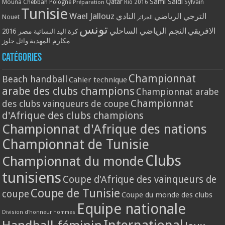
Qatar
Sami Saidi
Mouna Chebbah
Pologne
Rio 2016
Sylvain
Préparation
Tunisie
Wael Jallouz
الترجي الرياضي
النادي
Nouet
الجزائر
تونس
الافريقي
النجم الرياضي الساحلي
مصر 2016
كرة اليد النسائية
مكارم المهدية
وائل جلوز
Catégories
Championnat
Beach handball
Cahier technique
arabe des clubs champions
Championnat arabe
Championnat
des clubs vainqueurs de coupe
d'Afrique des clubs champions
Championnat d'Afrique des nations
Championnat de Tunisie
Clubs
Championnat du monde
tunisiens
Coupe d'Afrique des vainqueurs de
Coupe de Tunisie
coupe
Coupe du monde des clubs
Equipe nationale
Division d'honneur hommes