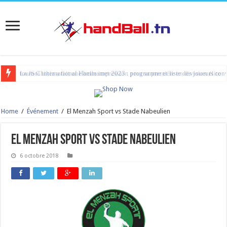
La JS Chihia a fait une belle impression pour sa première en division élite
Home
/
Événement
/
El Menzah Sport vs Stade Nabeulien
El Menzah Sport vs Stade Nabeulien
6 octobre 2018