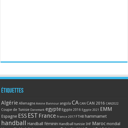
Étiquettes
CA
Algérie
CAN 2016
Allemagne
angola
CAN
Amine Bannour
CAN2022
EMM
egypte
Coupe de Tunisie
Egypte 2016
Danemark
Egypte 2021
EST
ESS
France
Espagne
hammamet
France 2017
FTHB
handball
Maroc
Handball féminin
mondial
Handball tunisie
IHF