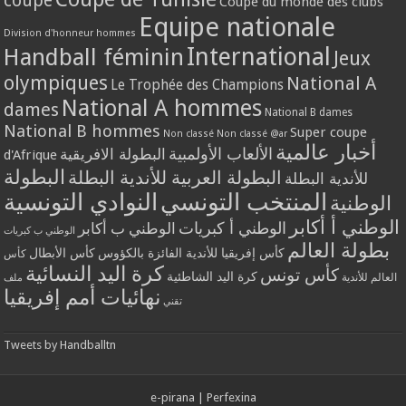
coupe
Coupe du monde des clubs
Equipe nationale
Division d'honneur hommes
International
Handball féminin
Jeux
olympiques
National A
Le Trophée des Champions
National A hommes
dames
National B dames
National B hommes
Super coupe
Non classé
Non classé @ar
أخبار عالمية
الألعاب الأولمبية
البطولة الافريقية
d'Afrique
البطولة
البطولة العربية للأندية البطلة
للأندية البطلة
المنتخب التونسي
النوادي التونسية
الوطنية
الوطني أ أكابر
الوطني أ كبريات
الوطني ب أكابر
الوطني ب كبريات
بطولة العالم
كأس إفريقيا للأندية الفائزة بالكؤوس
كأس الأبطال
كأس
كرة اليد النسائية
كأس تونس
كرة اليد الشاطئية
العالم للأندية
ملف
نهائيات أمم إفريقيا
تقني
Tweets by Handballtn
e-pirana
|
Perfexina