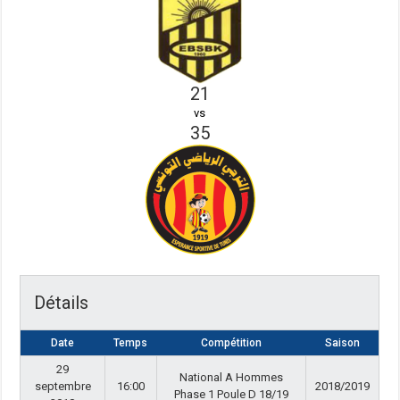
21
vs
35
Détails
Date
Temps
Compétition
Saison
29
National A Hommes
septembre
16:00
2018/2019
Phase 1 Poule D 18/19