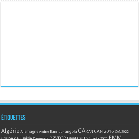
Étiquettes
CA
Algérie
CAN 2016
Allemagne
angola
CAN
Amine Bannour
CAN2022
EMM
egypte
Coupe de Tunisie
Egypte 2016
Danemark
Egypte 2021