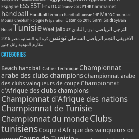
EST
ESS
France
Espagne
hammamet
France 2017
FTHB
handball
Maroc
Handball féminin
mondial
Handball tunisie
IHF
Qatar
Sami Saidi
Mouna Chebbah
Pologne
Rio 2016
Sylvain
Préparation
Tunisie
Wael Jallouz
الترجي الرياضي
النادي
Nouet
الجزائر
تونس
الافريقي
النجم الرياضي الساحلي
مصر 2016
كرة اليد النسائية
مكارم المهدية
وائل جلوز
Catégories
Championnat
Beach handball
Cahier technique
arabe des clubs champions
Championnat arabe
Championnat
des clubs vainqueurs de coupe
d'Afrique des clubs champions
Championnat d'Afrique des nations
Championnat de Tunisie
Clubs
Championnat du monde
tunisiens
Coupe d'Afrique des vainqueurs de
Coupe de Tunisie