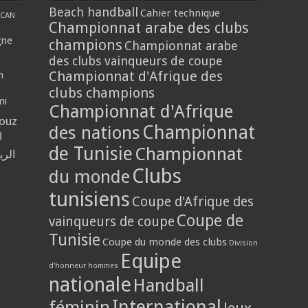
Beach handball
Cahier technique
CAN
Championnat arabe des clubs
gne
champions
Championnat arabe
des clubs vainqueurs de coupe
Championnat d'Afrique des
n
clubs champions
mi
Championnat d'Afrique
louz
Championnat
des nations
ا
de Tunisie
Championnat
الر
Clubs
du monde
tunisiens
Coupe d'Afrique des
Coupe de
vainqueurs de coupe
Tunisie
Coupe du monde des clubs
Division
Equipe
d'honneur hommes
nationale
Handball
International
féminin