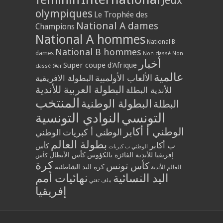
Jeux
olympiques
Le Trophée des
National A dames
Champions
National A hommes
National B
National B hommes
dames
Non classé
Non
أخبار
Super coupe d'Afrique
classé @ar
عالمية
الألعاب الأولمبية
البطولة الافريقية
البطولة العربية للأندية
للأندية البطلة
المنتخب
البطولة الوطنية
البطلة
التونسي
النوادي التونسية
الوطني أ أكابر
الوطني أ كبريات
الوطني
بطولة العالم
ب أكابر
كأس
الوطني ب كبريات
إفريقيا للأندية الفائزة بالكؤوس
كأس الأبطال
كأس
كرة
كأس تونس
كرة اليد الشاطئية
العالم للأندية
اليد النسائية
نهائيات أمم
ملف تقني
إفريقيا