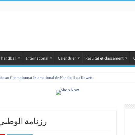
 handball
International
Calendrier
Résultat et classement
C
isie au Championnat International de Handball au Koweït
رزنامة الوطني أ أك