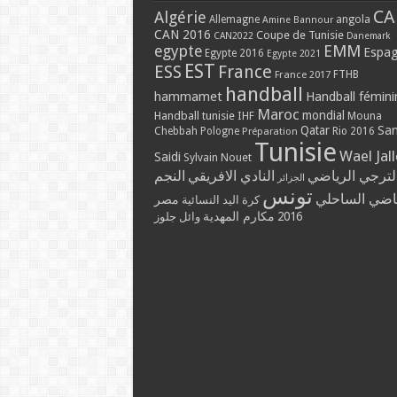
CA
Algérie
Allemagne
angola
Amine Bannour
CAN 2016
Coupe de Tunisie
CAN2022
Danemark
EMM
egypte
Espa
Egypte 2016
Egypte 2021
EST
ESS
France
France 2017
FTHB
handball
hammamet
Handball fémini
Maroc
mondial
Handball tunisie
IHF
Mouna
Qatar
Sa
Chebbah
Pologne
Rio 2016
Préparation
Tunisie
Wael Jal
Saidi
Sylvain Nouet
لترجي الرياضي
النادي الافريقي
النجم
الجزائر
تونس
ياضي الساحلي
مصر
كرة اليد النسائية
مكارم المهدية
2016
وائل جلوز