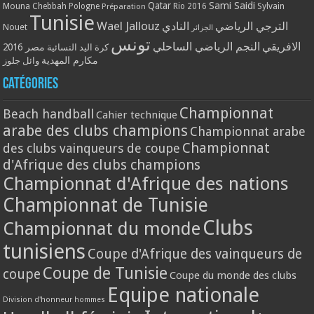
Qatar
Sami Saidi
Mouna Chebbah
Pologne
Rio 2016
Sylvain
Préparation
Tunisie
Wael Jallouz
الترجي الرياضي
النادي
Nouet
الجزائر
تونس
الافريقي
النجم الرياضي الساحلي
مصر 2016
كرة اليد النسائية
مكارم المهدية
وائل جلوز
Catégories
Championnat
Beach handball
Cahier technique
arabe des clubs champions
Championnat arabe
Championnat
des clubs vainqueurs de coupe
d'Afrique des clubs champions
Championnat d'Afrique des nations
Championnat de Tunisie
Clubs
Championnat du monde
tunisiens
Coupe d'Afrique des vainqueurs de
Coupe de Tunisie
coupe
Coupe du monde des clubs
Equipe nationale
Division d'honneur hommes