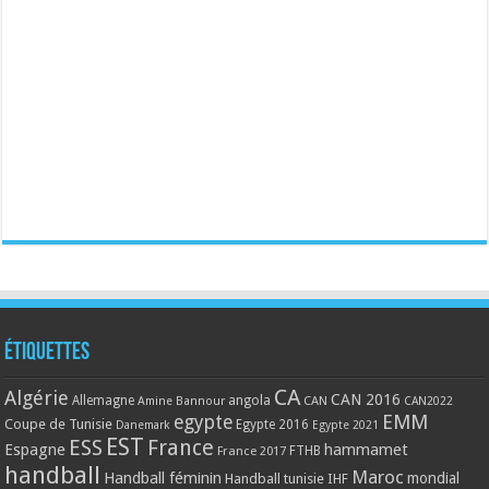
Étiquettes
CA
Algérie
CAN 2016
Allemagne
angola
CAN
Amine Bannour
CAN2022
EMM
egypte
Coupe de Tunisie
Egypte 2016
Danemark
Egypte 2021
EST
ESS
France
Espagne
hammamet
France 2017
FTHB
handball
Maroc
Handball féminin
mondial
Handball tunisie
IHF