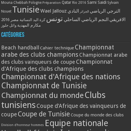
Qatar
Sami Saidi
Mouna Chebbah
Pologne
Rio 2016
Sylvain
Préparation
Tunisie
Wael Jallouz
الترجي الرياضي
النادي
Nouet
الجزائر
تونس
الافريقي
النجم الرياضي الساحلي
مصر 2016
كرة اليد النسائية
مكارم المهدية
وائل جلوز
Catégories
Championnat
Beach handball
Cahier technique
arabe des clubs champions
Championnat arabe
Championnat
des clubs vainqueurs de coupe
d'Afrique des clubs champions
Championnat d'Afrique des nations
Championnat de Tunisie
Clubs
Championnat du monde
tunisiens
Coupe d'Afrique des vainqueurs de
Coupe de Tunisie
coupe
Coupe du monde des clubs
Equipe nationale
Division d'honneur hommes