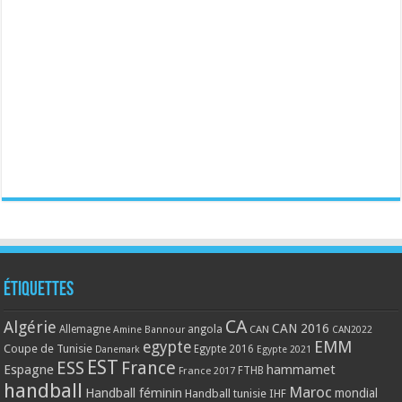
Étiquettes
CA
Algérie
CAN 2016
Allemagne
angola
CAN
Amine Bannour
CAN2022
EMM
egypte
Coupe de Tunisie
Egypte 2016
Danemark
Egypte 2021
EST
ESS
France
Espagne
hammamet
France 2017
FTHB
handball
Maroc
Handball féminin
mondial
Handball tunisie
IHF