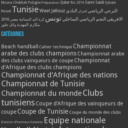
Qatar
Sami Saidi
Mouna Chebbah
Pologne
Rio 2016
Sylvain
Préparation
Tunisie
Wael Jallouz
الترجي الرياضي
النادي
Nouet
الجزائر
تونس
الافريقي
النجم الرياضي الساحلي
مصر 2016
كرة اليد النسائية
مكارم المهدية
وائل جلوز
Catégories
Championnat
Beach handball
Cahier technique
arabe des clubs champions
Championnat arabe
Championnat
des clubs vainqueurs de coupe
d'Afrique des clubs champions
Championnat d'Afrique des nations
Championnat de Tunisie
Clubs
Championnat du monde
tunisiens
Coupe d'Afrique des vainqueurs de
Coupe de Tunisie
coupe
Coupe du monde des clubs
Equipe nationale
Division d'honneur hommes