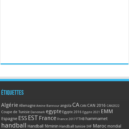
Étiquettes
CA
Algérie
CAN 2016
Allemagne
angola
CAN
Amine Bannour
CAN2022
EMM
egypte
Coupe de Tunisie
Egypte 2016
Danemark
Egypte 2021
EST
ESS
France
Espagne
hammamet
France 2017
FTHB
handball
Maroc
Handball féminin
mondial
Handball tunisie
IHF