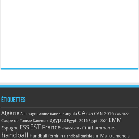
Étiquettes
CA
Algérie
CAN 2016
Allemagne
angola
CAN
Amine Bannour
CAN2022
EMM
egypte
Coupe de Tunisie
Egypte 2016
Danemark
Egypte 2021
EST
ESS
France
Espagne
hammamet
France 2017
FTHB
handball
Maroc
Handball féminin
mondial
Handball tunisie
IHF