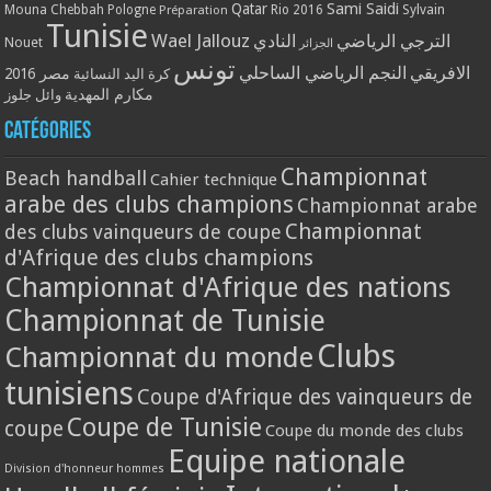
Qatar
Sami Saidi
Mouna Chebbah
Pologne
Rio 2016
Sylvain
Préparation
Tunisie
Wael Jallouz
الترجي الرياضي
النادي
Nouet
الجزائر
تونس
الافريقي
النجم الرياضي الساحلي
مصر 2016
كرة اليد النسائية
مكارم المهدية
وائل جلوز
Catégories
Championnat
Beach handball
Cahier technique
arabe des clubs champions
Championnat arabe
Championnat
des clubs vainqueurs de coupe
d'Afrique des clubs champions
Championnat d'Afrique des nations
Championnat de Tunisie
Clubs
Championnat du monde
tunisiens
Coupe d'Afrique des vainqueurs de
Coupe de Tunisie
coupe
Coupe du monde des clubs
Equipe nationale
Division d'honneur hommes