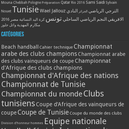
Qatar
Sami Saidi
Mouna Chebbah
Pologne
Rio 2016
Sylvain
Préparation
Tunisie
Wael Jallouz
الترجي الرياضي
النادي
Nouet
الجزائر
تونس
الافريقي
النجم الرياضي الساحلي
مصر 2016
كرة اليد النسائية
مكارم المهدية
وائل جلوز
Catégories
Championnat
Beach handball
Cahier technique
arabe des clubs champions
Championnat arabe
Championnat
des clubs vainqueurs de coupe
d'Afrique des clubs champions
Championnat d'Afrique des nations
Championnat de Tunisie
Clubs
Championnat du monde
tunisiens
Coupe d'Afrique des vainqueurs de
Coupe de Tunisie
coupe
Coupe du monde des clubs
Equipe nationale
Division d'honneur hommes