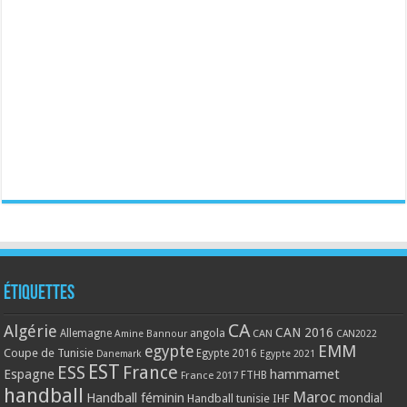
Étiquettes
CA
Algérie
CAN 2016
Allemagne
angola
CAN
Amine Bannour
CAN2022
EMM
egypte
Coupe de Tunisie
Egypte 2016
Danemark
Egypte 2021
EST
ESS
France
Espagne
hammamet
France 2017
FTHB
handball
Maroc
Handball féminin
mondial
Handball tunisie
IHF