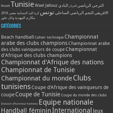
Tunisie
Wael Jallouz
الترجي الرياضي
النادي
Nouet
الجزائر
تونس
الافريقي
النجم الرياضي الساحلي
مصر 2016
كرة اليد النسائية
مكارم المهدية
وائل جلوز
Catégories
Championnat
Beach handball
Cahier technique
arabe des clubs champions
Championnat arabe
Championnat
des clubs vainqueurs de coupe
d'Afrique des clubs champions
Championnat d'Afrique des nations
Championnat de Tunisie
Clubs
Championnat du monde
tunisiens
Coupe d'Afrique des vainqueurs de
Coupe de Tunisie
coupe
Coupe du monde des clubs
Equipe nationale
Division d'honneur hommes
International
Handball féminin
Jeux