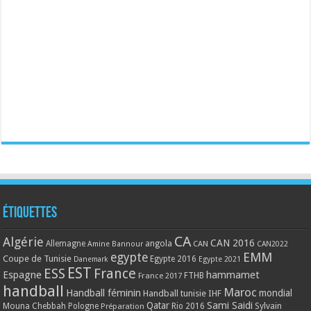
Étiquettes
CA
Algérie
CAN 2016
Allemagne
angola
CAN
Amine Bannour
CAN2022
EMM
egypte
Coupe de Tunisie
Egypte 2016
Danemark
Egypte 2021
EST
ESS
France
Espagne
hammamet
France 2017
FTHB
handball
Maroc
Handball féminin
mondial
Handball tunisie
IHF
Qatar
Sami Saidi
Mouna Chebbah
Pologne
Rio 2016
Sylvain
Préparation