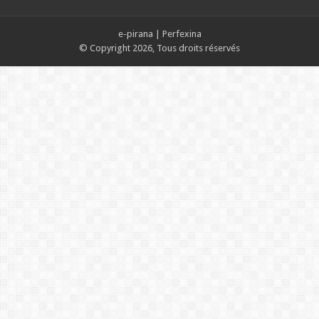
e-pirana
|
Perfexina
© Copyright 2026, Tous droits réservés