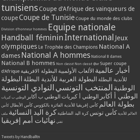
tunisiens
Coupe d'Afrique des vainqueurs de
Coupe de Tunisie
coupe
Coupe du monde des clubs
Equipe nationale
Division d'honneur hommes
International
Handball féminin
Jeux
olympiques
National A
Le Trophée des Champions
National A hommes
dames
National B dames
National B hommes
Super coupe
Non classé
Non classé @ar
أخبار عالمية
الألعاب الأولمبية
البطولة الافريقية
d'Afrique
البطولة
البطولة العربية للأندية البطلة
للأندية البطلة
المنتخب التونسي
النوادي التونسية
الوطنية
الوطني أ أكابر
الوطني أ كبريات
الوطني ب أكابر
الوطني ب كبريات
بطولة العالم
كأس إفريقيا للأندية الفائزة بالكؤوس
كأس الأبطال
كأس
كرة اليد النسائية
كأس تونس
كرة اليد الشاطئية
العالم للأندية
ملف
نهائيات أمم إفريقيا
تقني
Tweets by Handballtn