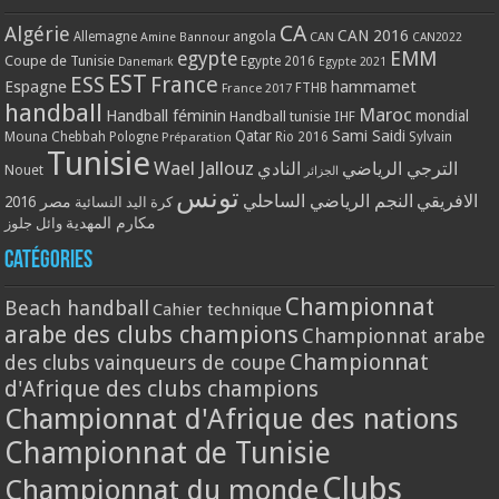
CA
Algérie
CAN 2016
Allemagne
angola
CAN
Amine Bannour
CAN2022
EMM
egypte
Coupe de Tunisie
Egypte 2016
Danemark
Egypte 2021
EST
ESS
France
Espagne
hammamet
France 2017
FTHB
handball
Maroc
Handball féminin
mondial
Handball tunisie
IHF
Qatar
Sami Saidi
Mouna Chebbah
Pologne
Rio 2016
Sylvain
Préparation
Tunisie
Wael Jallouz
الترجي الرياضي
النادي
Nouet
الجزائر
تونس
الافريقي
النجم الرياضي الساحلي
مصر 2016
كرة اليد النسائية
مكارم المهدية
وائل جلوز
Catégories
Championnat
Beach handball
Cahier technique
arabe des clubs champions
Championnat arabe
Championnat
des clubs vainqueurs de coupe
d'Afrique des clubs champions
Championnat d'Afrique des nations
Championnat de Tunisie
Clubs
Championnat du monde