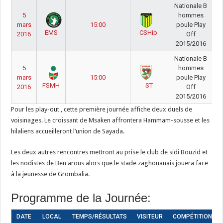
Nationale B
5
hommes
mars
15:00
poule Play
EMS
CSHib
2016
Off
2015/2016
Nationale B
5
hommes
mars
15:00
poule Play
FSMH
ST
2016
Off
2015/2016
Pour les play-out , cette première journée affiche deux duels de
voisinages. Le croissant de Msaken affrontera Hammam-sousse et les
hilaliens accueilleront l’union de Sayada.
Les deux autres rencontres mettront au prise le club de sidi Bouzid et
les nodistes de Ben arous alors que le stade zaghouanais jouera face
à la jeunesse de Grombalia.
Programme de la Journée:
DATE
LOCAL
TEMPS/RÉSULTATS
VISITEUR
COMPÉTITION