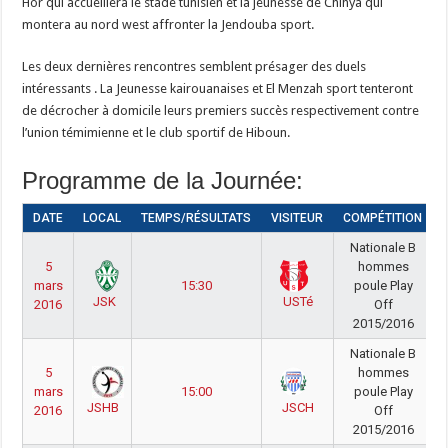
Hor qui accueillera le stade tunisien et la jeunesse de Chihya qui
montera au nord west affronter la Jendouba sport.
Les deux dernières rencontres semblent présager des duels
intéressants . La Jeunesse kairouanaises et El Menzah sport tenteront
de décrocher à domicile leurs premiers succès respectivement contre
l’union témimienne et le club sportif de Hiboun.
Programme de la Journée:
DATE
LOCAL
TEMPS/RÉSULTATS
VISITEUR
COMPÉTITION
Nationale B
5
hommes
mars
15:30
poule Play
JSK
USTé
2016
Off
2015/2016
Nationale B
5
hommes
mars
15:00
poule Play
JSHB
JSCH
2016
Off
2015/2016