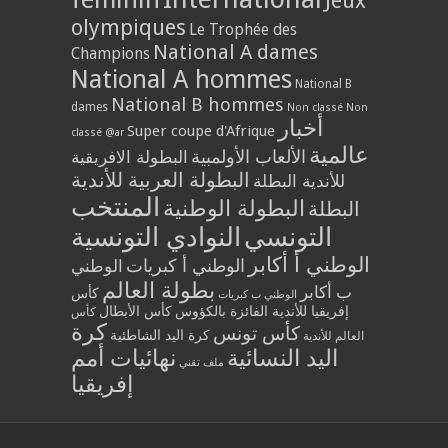
Jeux
olympiques
Le Trophée des
National A dames
Champions
National A hommes
National B
National B hommes
dames
Non classé
Non
أخبار
Super coupe d'Afrique
classé @ar
عالمية
الألعاب الأولمبية
البطولة الافريقية
البطولة العربية للأندية
للأندية البطلة
المنتخب
البطولة الوطنية
البطلة
التونسي
النوادي التونسية
الوطني أ أكابر
الوطني أ كبريات
الوطني
بطولة العالم
ب أكابر
كأس
الوطني ب كبريات
إفريقيا للأندية الفائزة بالكؤوس
كأس الأبطال
كأس
كرة
كأس تونس
كرة اليد الشاطئية
العالم للأندية
اليد النسائية
نهائيات أمم
ملف تقني
إفريقيا