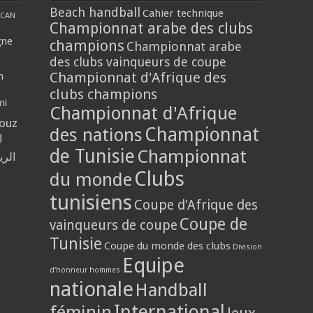
Beach handball
Cahier technique
CAN
Championnat arabe des clubs
gne
champions
Championnat arabe
des clubs vainqueurs de coupe
Championnat d'Afrique des
n
clubs champions
mi
Championnat d'Afrique
louz
Championnat
des nations
ا
de Tunisie
Championnat
الر
Clubs
du monde
tunisiens
Coupe d'Afrique des
Coupe de
vainqueurs de coupe
Tunisie
Coupe du monde des clubs
Division
Equipe
d'honneur hommes
nationale
Handball
International
féminin