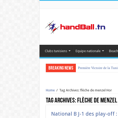
Clubs tunisiens
Equipe nationale
Beach
Breaking News
Première Victoire de la Tun
Home
/
Tag Archives: flèche de menzel Hor
Tag Archives:
flèche de menzel
National B J-1 des play-off 