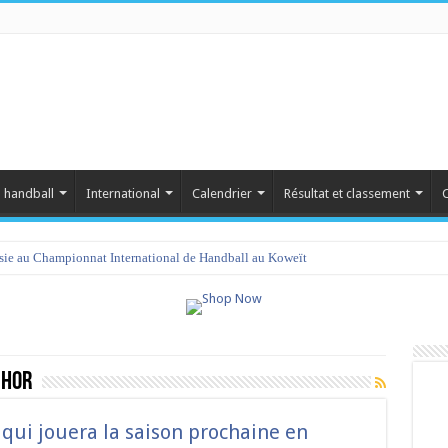
 handball
International
Calendrier
Résultat et classement
C
isie au Championnat International de Handball au Koweït
 Hor
: qui jouera la saison prochaine en