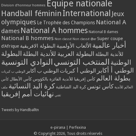
Equipe nationale
Division d'honneur hommes
International
Handball féminin
Jeux
olympiques
National A
Le Trophée des Champions
National A hommes
dames
National B dames
National B hommes
Super coupe
Non classé
Non classé @ar
أخبار عالمية
الألعاب الأولمبية
البطولة الافريقية
d'Afrique
البطولة
البطولة العربية للأندية البطلة
للأندية البطلة
المنتخب التونسي
النوادي التونسية
الوطنية
الوطني أ أكابر
الوطني أ كبريات
الوطني ب أكابر
الوطني ب كبريات
بطولة العالم
كأس إفريقيا للأندية الفائزة بالكؤوس
كأس الأبطال
كأس
كرة اليد النسائية
كأس تونس
كرة اليد الشاطئية
العالم للأندية
ملف
نهائيات أمم إفريقيا
تقني
Tweets by Handballtn
e-pirana
|
Perfexina
© Copyright 2026, Tous droits réservés