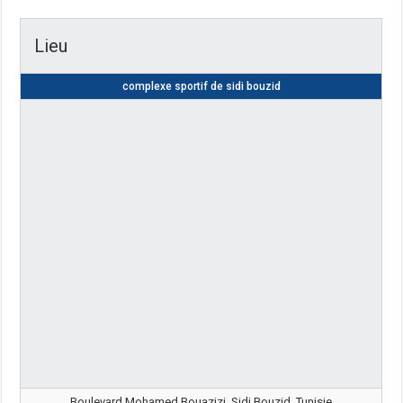
Lieu
complexe sportif de sidi bouzid
Boulevard Mohamed Bouazizi, Sidi Bouzid, Tunisie