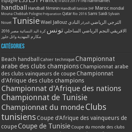
ESS
France
Espagne
hammamet
France 2017
FTHB
handball
Maroc
Handball féminin
mondial
Handball tunisie
IHF
Qatar
Sami Saidi
Mouna Chebbah
Pologne
Rio 2016
Sylvain
Préparation
Tunisie
Wael Jallouz
الترجي الرياضي
النادي
Nouet
الجزائر
تونس
الافريقي
النجم الرياضي الساحلي
مصر 2016
كرة اليد النسائية
مكارم المهدية
وائل جلوز
Catégories
Championnat
Beach handball
Cahier technique
arabe des clubs champions
Championnat arabe
Championnat
des clubs vainqueurs de coupe
d'Afrique des clubs champions
Championnat d'Afrique des nations
Championnat de Tunisie
Clubs
Championnat du monde
tunisiens
Coupe d'Afrique des vainqueurs de
Coupe de Tunisie
coupe
Coupe du monde des clubs