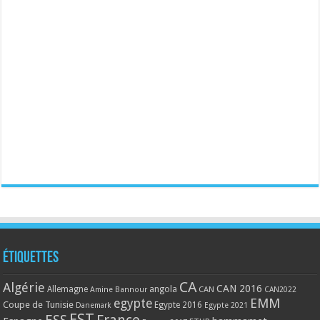
Étiquettes
CA
Algérie
CAN 2016
Allemagne
angola
CAN
Amine Bannour
CAN2022
EMM
egypte
Coupe de Tunisie
Egypte 2016
Danemark
Egypte 2021
EST