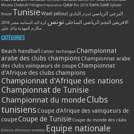
Qatar
Sami Saidi
Mouna Chebbah
Pologne
Rio 2016
Sylvain
Préparation
Tunisie
Wael Jallouz
الترجي الرياضي
النادي
Nouet
الجزائر
تونس
الافريقي
النجم الرياضي الساحلي
مصر 2016
كرة اليد النسائية
مكارم المهدية
وائل جلوز
Catégories
Championnat
Beach handball
Cahier technique
arabe des clubs champions
Championnat arabe
Championnat
des clubs vainqueurs de coupe
d'Afrique des clubs champions
Championnat d'Afrique des nations
Championnat de Tunisie
Clubs
Championnat du monde
tunisiens
Coupe d'Afrique des vainqueurs de
Coupe de Tunisie
coupe
Coupe du monde des clubs
Equipe nationale
Division d'honneur hommes