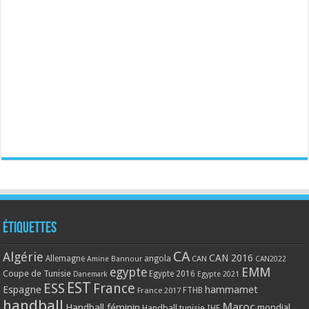
Étiquettes
CA
Algérie
CAN 2016
Allemagne
angola
CAN
Amine Bannour
CAN2022
EMM
egypte
Coupe de Tunisie
Egypte 2016
Danemark
Egypte 2021
EST
ESS
France
Espagne
hammamet
France 2017
FTHB
handball
Maroc
Handball féminin
mondial
Handball tunisie
IHF