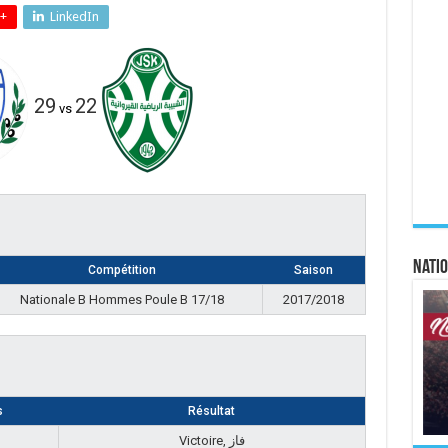
+
LinkedIn
29
22
vs
Natio
Compétition
Saison
Nationale B Hommes Poule B 17/18
2017/2018
s
Résultat
Victoire, فاز