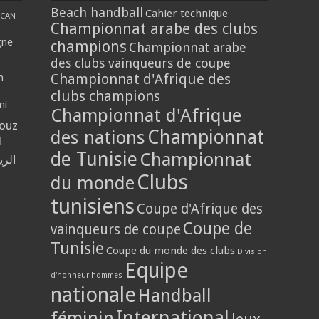
Beach handball
Cahier technique
CAN
Championnat arabe des clubs
gne
champions
Championnat arabe
des clubs vainqueurs de coupe
Championnat d'Afrique des
n
clubs champions
mi
Championnat d'Afrique
louz
Championnat
des nations
ا
de Tunisie
Championnat
الر
Clubs
du monde
tunisiens
Coupe d'Afrique des
Coupe de
vainqueurs de coupe
Tunisie
Coupe du monde des clubs
Division
Equipe
d'honneur hommes
nationale
Handball
International
féminin