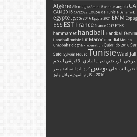
CA
Algérie
Allemagne
angola
Amine Bannour
CAN 2016
Coupe de Tunisie
CAN2022
Danemark
EMM
egypte
Espa
Egypte 2016
Egypte 2021
EST
ESS
France
France 2017
FTHB
handball
hammamet
Handball fémini
Maroc
mondial
Handball tunisie
IHF
Mouna
Qatar
Sa
Chebbah
Pologne
Rio 2016
Préparation
Tunisie
Wael Jal
Saidi
Sylvain Nouet
لترجي الرياضي
النادي الافريقي
النجم
الجزائر
تونس
ياضي الساحلي
مصر
كرة اليد النسائية
مكارم المهدية
2016
وائل جلوز