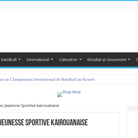
 handball
International
Calendrier
Résultat et classement
C
isie au Championnat International de Handball au Koweït
 vs Jeunesse Sportive kairouanaise
 Jeunesse Sportive kairouanaise