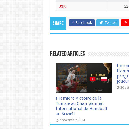
JSK
22
Facebook
Twitter
Share
Related Articles
tourn
Hamm
progr
joueu
30 oc
Première Victoire de la
Tunisie au Championnat
International de Handball
au Koweït
7 novembre 2024