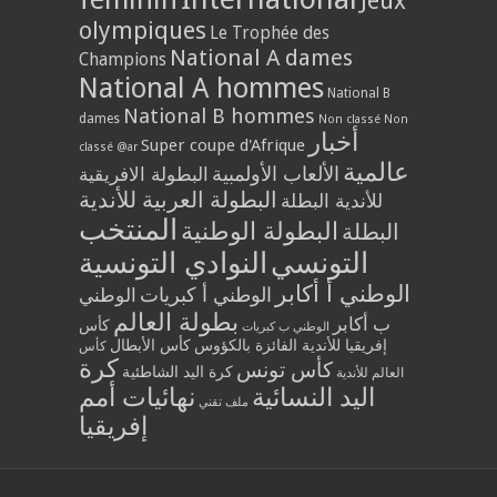
Jeux
olympiques
Le Trophée des
National A dames
Champions
National A hommes
National B
National B hommes
dames
Non classé
Non
أخبار
Super coupe d'Afrique
classé @ar
عالمية
الألعاب الأولمبية
البطولة الافريقية
البطولة العربية للأندية
للأندية البطلة
المنتخب
البطولة الوطنية
البطلة
التونسي
النوادي التونسية
الوطني أ أكابر
الوطني أ كبريات
الوطني
بطولة العالم
ب أكابر
كأس
الوطني ب كبريات
إفريقيا للأندية الفائزة بالكؤوس
كأس الأبطال
كأس
كرة
كأس تونس
كرة اليد الشاطئية
العالم للأندية
اليد النسائية
نهائيات أمم
ملف تقني
إفريقيا