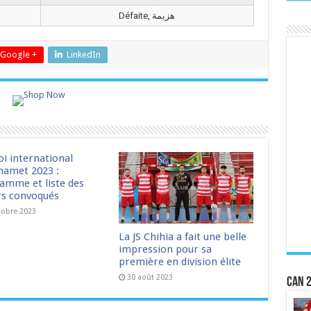
Défaite, هزيمة
Google +
LinkedIn
oi international
amet 2023 :
amme et liste des
rs convoqués
tobre 2023
La JS Chihia a fait une belle
impression pour sa
première en division élite
30 août 2023
CAN 2