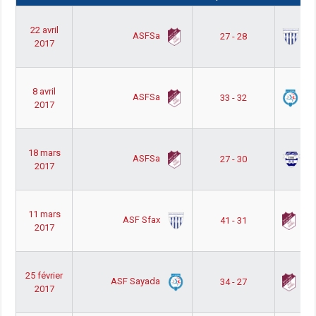
22 avril
ASFSa
AS
27 - 28
2017
8 avril
ASFSa
AS
33 - 32
2017
18 mars
ASFSa
O
27 - 30
2017
11 mars
ASF Sfax
A
41 - 31
2017
25 février
ASF Sayada
A
34 - 27
2017