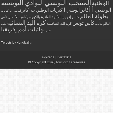
المنتخب التونسي
النوادي التونسية
الوطنية
الوطني أ أكابر
الوطني أ كبريات
الوطني ب أكابر
الوطني ب كبريات
بطولة العالم
كأس إفريقيا للأندية الفائزة بالكؤوس
كأس الأبطال
كأس
كرة اليد النسائية
كأس تونس
كرة اليد الشاطئية
العالم للأندية
ملف
نهائيات أمم إفريقيا
تقني
Tweets by Handballtn
e-pirana
|
Perfexina
© Copyright 2026, Tous droits réservés