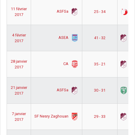
11 février
ASFSa
M
25 - 34
2017
4 février
ASEA
A
41 - 32
2017
28 janvier
CA
A
35 - 21
2017
21 janvier
ASFSa
C
30 - 31
2017
7 janvier
SF Nesry Zaghouan
A
29 - 33
2017