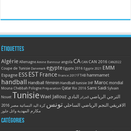
Étiquettes
CA
Algérie
CAN 2016
Allemagne
angola
CAN
Amine Bannour
CAN2022
EMM
egypte
Coupe de Tunisie
Egypte 2016
Danemark
Egypte 2021
EST
ESS
France
Espagne
hammamet
France 2017
FTHB
handball
Maroc
Handball féminin
mondial
Handball tunisie
IHF
Qatar
Sami Saidi
Mouna Chebbah
Pologne
Rio 2016
Sylvain
Préparation
Tunisie
Wael Jallouz
الترجي الرياضي
النادي
Nouet
الجزائر
تونس
الافريقي
النجم الرياضي الساحلي
مصر 2016
كرة اليد النسائية
مكارم المهدية
وائل جلوز
Catégories