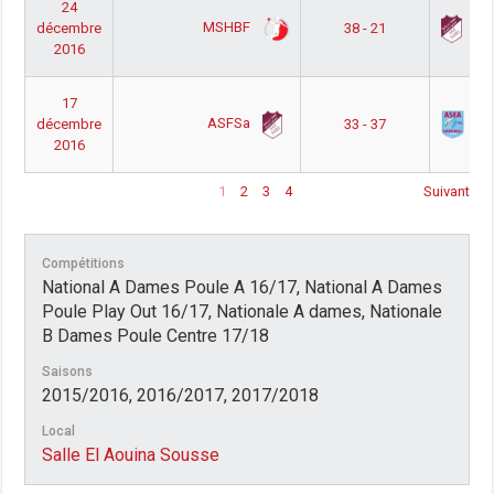
24
MSHBF
A
décembre
38 - 21
2016
17
ASFSa
A
décembre
33 - 37
2016
1
2
3
4
Suivant
Compétitions
National A Dames Poule A 16/17, National A Dames
Poule Play Out 16/17, Nationale A dames, Nationale
B Dames Poule Centre 17/18
Saisons
2015/2016, 2016/2017, 2017/2018
Local
Salle El Aouina Sousse