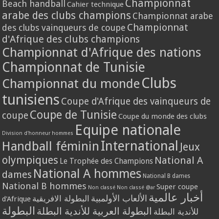
Championnat
Beach handball
Cahier technique
arabe des clubs champions
Championnat arabe
Championnat
des clubs vainqueurs de coupe
d'Afrique des clubs champions
Championnat d'Afrique des nations
Championnat de Tunisie
Clubs
Championnat du monde
tunisiens
Coupe d'Afrique des vainqueurs de
Coupe de Tunisie
coupe
Coupe du monde des clubs
Equipe nationale
Division d'honneur hommes
International
Handball féminin
Jeux
olympiques
National A
Le Trophée des Champions
National A hommes
dames
National B dames
National B hommes
Super coupe
Non classé
Non classé @ar
أخبار عالمية
الألعاب الأولمبية
البطولة الافريقية
d'Afrique
البطولة
البطولة العربية للأندية البطلة
للأندية البطلة