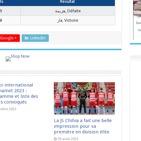
ts
Résultat
9
هزيمة, Défaite
8
فاز, Victoire
Google +
LinkedIn
oi international
amet 2023 :
amme et liste des
rs convoqués
tobre 2023
La JS Chihia a fait une belle
impression pour sa
première en division élite
30 août 2023