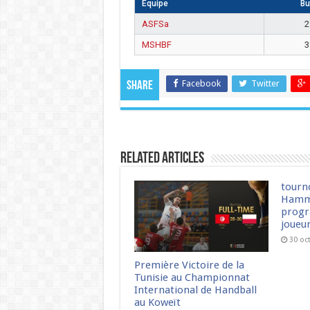
Équipe
Bu
ASFSa
2
MSHBF
3
Facebook
Twitter
Share
Related Articles
tourn
Hamm
progr
joueu
30 oc
Première Victoire de la
Tunisie au Championnat
International de Handball
au Koweït