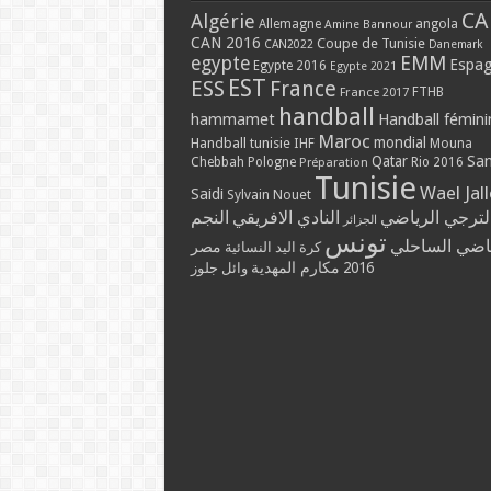
CA
Algérie
Allemagne
angola
Amine Bannour
CAN 2016
Coupe de Tunisie
CAN2022
Danemark
EMM
egypte
Espa
Egypte 2016
Egypte 2021
EST
ESS
France
France 2017
FTHB
handball
hammamet
Handball fémini
Maroc
mondial
Handball tunisie
IHF
Mouna
Qatar
Sa
Chebbah
Pologne
Rio 2016
Préparation
Tunisie
Wael Jal
Saidi
Sylvain Nouet
لترجي الرياضي
النادي الافريقي
النجم
الجزائر
تونس
ياضي الساحلي
مصر
كرة اليد النسائية
مكارم المهدية
2016
وائل جلوز