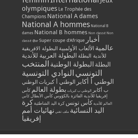
Jeux
olympiques
Le Trophée des
National A dames
Champions
National A hommes
National B
National B hommes
dames
Non classé
Non
أخبار
Super coupe d'Afrique
classé @ar
عالمية
الألعاب الأولمبية
البطولة الافريقية
البطولة العربية للأندية
للأندية البطلة
المنتخب
البطولة الوطنية
البطلة
التونسي
النوادي التونسية
الوطني أ أكابر
الوطني أ كبريات
الوطني
بطولة العالم
ب أكابر
كأس
الوطني ب كبريات
إفريقيا للأندية الفائزة بالكؤوس
كأس الأبطال
كأس
كرة
كأس تونس
كرة اليد الشاطئية
العالم للأندية
اليد النسائية
نهائيات أمم
ملف تقني
إفريقيا