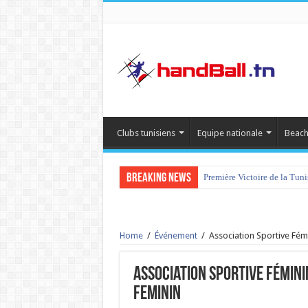
Clubs tunisiens
Equipe nationale
Beach
Breaking News
Première Victoire de la Tun
Home
/
Événement
/
Association Sportive Fém
Association Sportive Fémin
Feminin