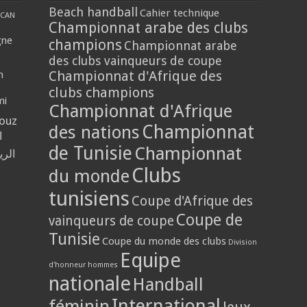
Beach handball
Cahier technique
CAN
Championnat arabe des clubs
gne
champions
Championnat arabe
des clubs vainqueurs de coupe
Championnat d'Afrique des
n
clubs champions
mi
Championnat d'Afrique
louz
Championnat
des nations
ا
de Tunisie
Championnat
الر
Clubs
du monde
tunisiens
Coupe d'Afrique des
Coupe de
vainqueurs de coupe
Tunisie
Coupe du monde des clubs
Division
Equipe
d'honneur hommes
nationale
Handball
International
féminin