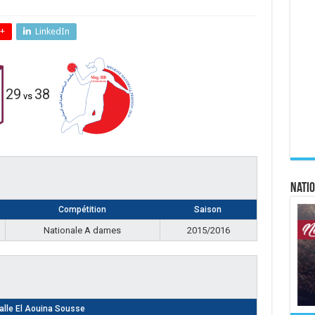
+
LinkedIn
29
38
vs
Natio
Compétition
Saison
Nationale A dames
2015/2016
alle El Aouina Sousse