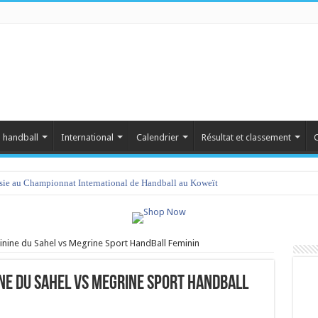
 handball
International
Calendrier
Résultat et classement
C
isie au Championnat International de Handball au Koweït
inine du Sahel vs Megrine Sport HandBall Feminin
ine du Sahel vs Megrine Sport HandBall