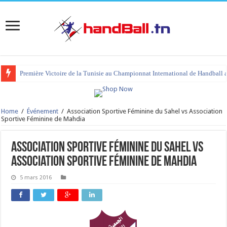
Première Victoire de la Tunisie au Championnat International de Handball 
tournoi international Hammamet 2023 : programme et liste des joueurs co
Home
/
Événement
/
Association Sportive Féminine du Sahel vs Association
Sportive Féminine de Mahdia
Association Sportive Féminine du Sahel vs
Association Sportive Féminine de Mahdia
5 mars 2016