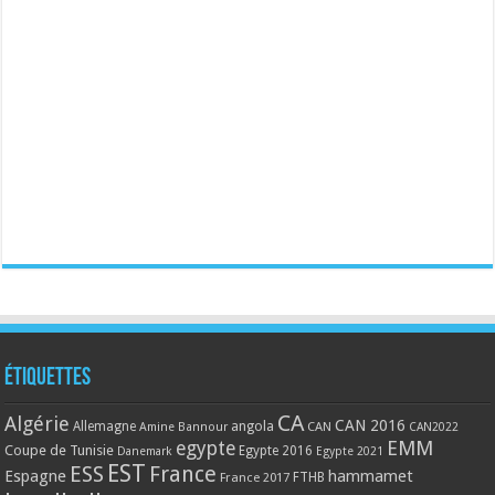
Étiquettes
CA
Algérie
CAN 2016
Allemagne
angola
CAN
Amine Bannour
CAN2022
EMM
egypte
Coupe de Tunisie
Egypte 2016
Danemark
Egypte 2021
EST
ESS
France
Espagne
hammamet
France 2017
FTHB