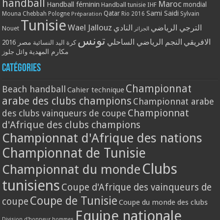
handball
Maroc
Handball féminin
mondial
Handball tunisie
IHF
Qatar
Sami Saidi
Mouna Chebbah
Pologne
Rio 2016
Sylvain
Préparation
Tunisie
Wael Jallouz
الترجي الرياضي
النادي
Nouet
الجزائر
تونس
الافريقي
النجم الرياضي الساحلي
مصر 2016
كرة اليد النسائية
مكارم المهدية
وائل جلوز
Catégories
Championnat
Beach handball
Cahier technique
arabe des clubs champions
Championnat arabe
Championnat
des clubs vainqueurs de coupe
d'Afrique des clubs champions
Championnat d'Afrique des nations
Championnat de Tunisie
Clubs
Championnat du monde
tunisiens
Coupe d'Afrique des vainqueurs de
Coupe de Tunisie
coupe
Coupe du monde des clubs
Equipe nationale
Division d'honneur hommes