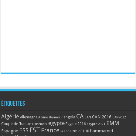
Étiquettes
CA
Algérie
CAN 2016
Allemagne
angola
CAN
Amine Bannour
CAN2022
EMM
egypte
Coupe de Tunisie
Egypte 2016
Danemark
Egypte 2021
EST
ESS
France
Espagne
hammamet
France 2017
FTHB