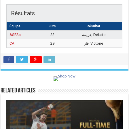
Résultats
Équipe
Buts
Résultat
ASFSa
22
هزيمة, Défaite
CA
29
فاز, Victoire
Related Articles