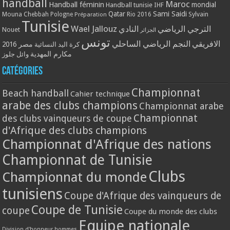
handball
Maroc
Handball féminin
mondial
Handball tunisie
IHF
Qatar
Sami Saidi
Mouna Chebbah
Pologne
Rio 2016
Sylvain
Préparation
Tunisie
Wael Jallouz
الترجي الرياضي
النادي
Nouet
الجزائر
تونس
الافريقي
النجم الرياضي الساحلي
مصر 2016
كرة اليد النسائية
مكارم المهدية
وائل جلوز
Catégories
Championnat
Beach handball
Cahier technique
arabe des clubs champions
Championnat arabe
Championnat
des clubs vainqueurs de coupe
d'Afrique des clubs champions
Championnat d'Afrique des nations
Championnat de Tunisie
Clubs
Championnat du monde
tunisiens
Coupe d'Afrique des vainqueurs de
Coupe de Tunisie
coupe
Coupe du monde des clubs
Equipe nationale
Division d'honneur hommes