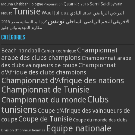
Qatar
Sami Saidi
Mouna Chebbah
Pologne
Rio 2016
Sylvain
Préparation
Tunisie
Wael Jallouz
الترجي الرياضي
النادي
Nouet
الجزائر
تونس
الافريقي
النجم الرياضي الساحلي
مصر 2016
كرة اليد النسائية
مكارم المهدية
وائل جلوز
Catégories
Championnat
Beach handball
Cahier technique
arabe des clubs champions
Championnat arabe
Championnat
des clubs vainqueurs de coupe
d'Afrique des clubs champions
Championnat d'Afrique des nations
Championnat de Tunisie
Clubs
Championnat du monde
tunisiens
Coupe d'Afrique des vainqueurs de
Coupe de Tunisie
coupe
Coupe du monde des clubs
Equipe nationale
Division d'honneur hommes