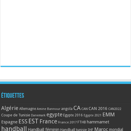
Étiquettes
CA
Algérie
CAN 2016
Allemagne
angola
CAN
Amine Bannour
CAN2022
EMM
egypte
Coupe de Tunisie
Egypte 2016
Danemark
Egypte 2021
EST
ESS
France
Espagne
hammamet
France 2017
FTHB
handball
Maroc
Handball féminin
mondial
Handball tunisie
IHF