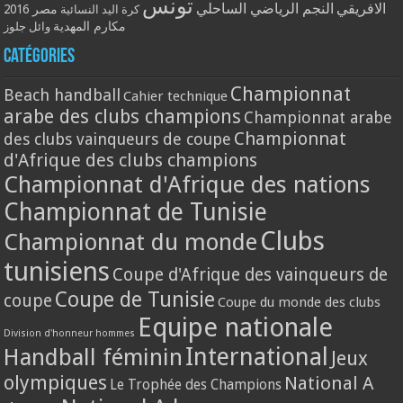
تونس
الافريقي
النجم الرياضي الساحلي
مصر 2016
كرة اليد النسائية
مكارم المهدية
وائل جلوز
Catégories
Championnat
Beach handball
Cahier technique
arabe des clubs champions
Championnat arabe
Championnat
des clubs vainqueurs de coupe
d'Afrique des clubs champions
Championnat d'Afrique des nations
Championnat de Tunisie
Clubs
Championnat du monde
tunisiens
Coupe d'Afrique des vainqueurs de
Coupe de Tunisie
coupe
Coupe du monde des clubs
Equipe nationale
Division d'honneur hommes
International
Handball féminin
Jeux
olympiques
National A
Le Trophée des Champions