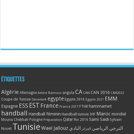
Étiquettes
CA
Algérie
CAN 2016
Allemagne
angola
CAN
Amine Bannour
CAN2022
EMM
egypte
Coupe de Tunisie
Egypte 2016
Danemark
Egypte 2021
EST
ESS
France
Espagne
hammamet
France 2017
FTHB
handball
Maroc
Handball féminin
mondial
Handball tunisie
IHF
Qatar
Sami Saidi
Mouna Chebbah
Pologne
Rio 2016
Sylvain
Préparation
Tunisie
Wael Jallouz
الترجي الرياضي
النادي
Nouet
الجزائر