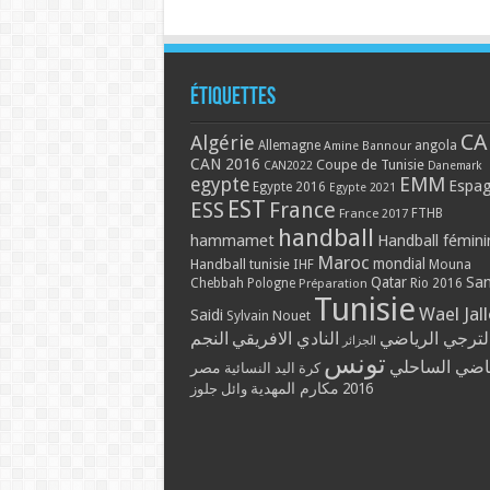
Étiquettes
CA
Algérie
Allemagne
angola
Amine Bannour
CAN 2016
Coupe de Tunisie
CAN2022
Danemark
EMM
egypte
Espa
Egypte 2016
Egypte 2021
EST
ESS
France
France 2017
FTHB
handball
hammamet
Handball fémini
Maroc
mondial
Handball tunisie
IHF
Mouna
Qatar
Sa
Chebbah
Pologne
Rio 2016
Préparation
Tunisie
Wael Jal
Saidi
Sylvain Nouet
لترجي الرياضي
النادي الافريقي
النجم
الجزائر
تونس
ياضي الساحلي
مصر
كرة اليد النسائية
مكارم المهدية
2016
وائل جلوز