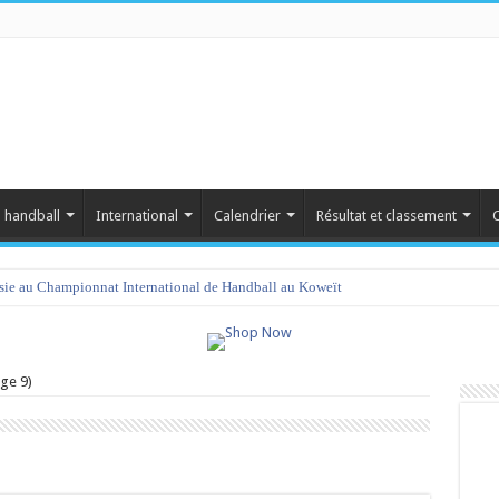
 handball
International
Calendrier
Résultat et classement
C
isie au Championnat International de Handball au Koweït
ge 9)