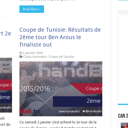
Read More »
Coupe de Tunisie: Résultats de
rt 2e
2ème tour Ben Arous le
finaliste out
2 janvier 2016
Clubs tunisiens
,
Coupe de Tunisie
CAN 2
ilé
Ce samedi 2 janvier s’est achevé le 2e tour de la
sort de