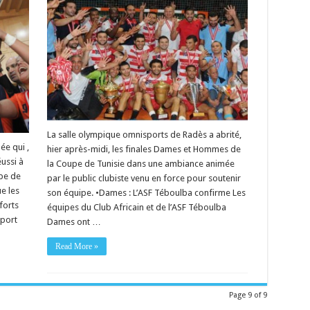
La salle olympique omnisports de Radès a abrité,
ée qui ,
hier après-midi, les finales Dames et Hommes de
ussi à
la Coupe de Tunisie dans une ambiance animée
upe de
par le public clubiste venu en force pour soutenir
e les
son équipe. •Dames : L’ASF Téboulba confirme Les
forts
équipes du Club Africain et de l’ASF Téboulba
pport
Dames ont …
Read More »
Page 9 of 9