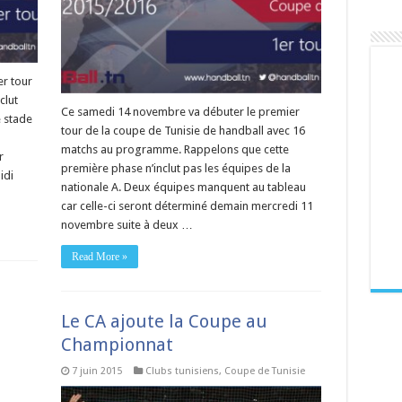
r tour
clut
Ce samedi 14 novembre va débuter le premier
e stade
tour de la coupe de Tunisie de handball avec 16
matchs au programme. Rappelons que cette
r
première phase n’inclut pas les équipes de la
idi
nationale A. Deux équipes manquent au tableau
car celle-ci seront déterminé demain mercredi 11
novembre suite à deux …
Read More »
Le CA ajoute la Coupe au
Championnat
7 juin 2015
Clubs tunisiens
,
Coupe de Tunisie