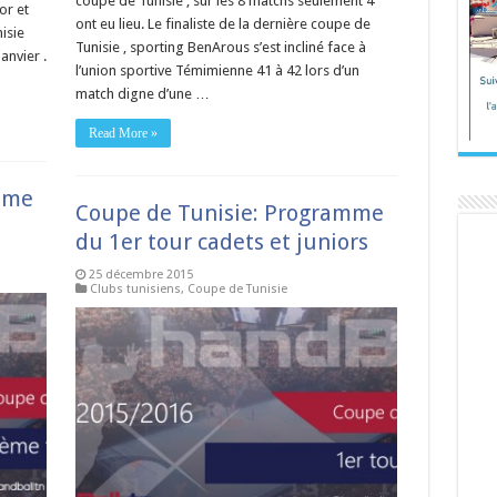
coupe de Tunisie , sur les 8 matchs seulement 4
or et
ont eu lieu. Le finaliste de la dernière coupe de
isie
Tunisie , sporting BenArous s’est incliné face à
anvier .
l’union sportive Témimienne 41 à 42 lors d’un
match digne d’une …
Read More »
mme
Coupe de Tunisie: Programme
du 1er tour cadets et juniors
25 décembre 2015
Clubs tunisiens
,
Coupe de Tunisie