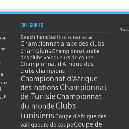
Catégories
Tweet
Beach handball
Cahier technique
CAN
Championnat arabe des clubs
gne
champions
Championnat arabe
des clubs vainqueurs de coupe
Championnat d'Afrique des
n
clubs champions
mi
Championnat d'Afrique
louz
Championnat
des nations
ا
de Tunisie
Championnat
الر
Clubs
du monde
tunisiens
Coupe d'Afrique des
Coupe de
vainqueurs de coupe