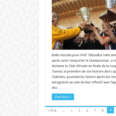
Belle réussite pour l’ASF Téboulba cette ann
après avoir remporter le championnat , a ré
dominer le Club Africain en finale de la co
Tunisie, la première de son histoire alors qu
Clubistes, pourtant les favoris après les ren
enregistrés au sein de leur effectif avec l’a
des …
Read More »
9
« First
...
«
5
6
7
8