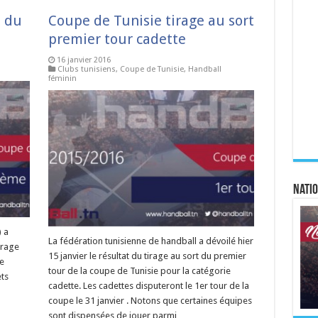
t du
Coupe de Tunisie tirage au sort
premier tour cadette
16 janvier 2016
Clubs tunisiens
,
Coupe de Tunisie
,
Handball
féminin
Natio
 a
La fédération tunisienne de handball a dévoilé hier
irage
15 janvier le résultat du tirage au sort du premier
e
tour de la coupe de Tunisie pour la catégorie
ets
cadette. Les cadettes disputeront le 1er tour de la
coupe le 31 janvier . Notons que certaines équipes
sont dispensées de jouer parmi …