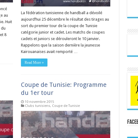
oncé
La fédération tunisienne de handball a dévoilé
ge au
aujourd’hui 25 décembre le résultat des tirages au
e. Huit
sort du premier tour de la coupe de Tunisie
 du
catégorie junior et cadet. Les matchs de coupes
et 8
cadets et juniors se dérouleront le 10 janvier.
Rappelons que la saison dernière la jeunesse
Kairouanaises avait remporté …
Read More »
Coupe de Tunisie: Programme
du 1er tour
10 novembre 2015
Clubs tunisiens
,
Coupe de Tunisie
Face