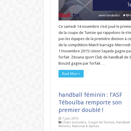
Ce samedi 14 novembre s’est joué le premie
de la coupe de Tunisie qui rappelons-le n’in
pas les équipes de la première division à c
de la compétition Match barrage: Mercredi
11novembre 2015: Union Sayada gagne pa
forfait Zitouna sport Club de handball de S
Bouzid gagne par forfait …
Read More »
handball féminin : l’ASF
Téboulba remporte son
premier doublé !
7 juin 2015
Clubs tunisiens
,
Coupe de Tunisie
,
Handball
féminin
,
National A dames