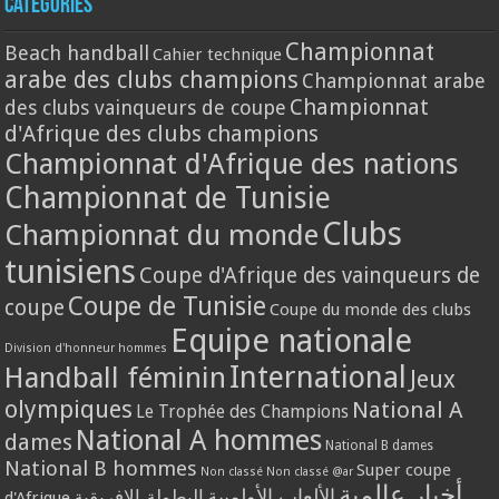
Catégories
Championnat
Beach handball
Cahier technique
arabe des clubs champions
Championnat arabe
Championnat
des clubs vainqueurs de coupe
d'Afrique des clubs champions
Championnat d'Afrique des nations
Championnat de Tunisie
Clubs
Championnat du monde
tunisiens
Coupe d'Afrique des vainqueurs de
Coupe de Tunisie
coupe
Coupe du monde des clubs
Equipe nationale
Division d'honneur hommes
International
Handball féminin
Jeux
olympiques
National A
Le Trophée des Champions
National A hommes
dames
National B dames
National B hommes
Super coupe
Non classé
Non classé @ar
أخبار عالمية
الألعاب الأولمبية
البطولة الافريقية
d'Afrique