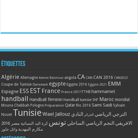
Étiquettes
CA
Algérie
CAN 2016
Allemagne
angola
CAN
Amine Bannour
CAN2022
EMM
egypte
Coupe de Tunisie
Egypte 2016
Danemark
Egypte 2021
EST
ESS
France
Espagne
hammamet
France 2017
FTHB
handball
Maroc
Handball féminin
mondial
Handball tunisie
IHF
Qatar
Sami Saidi
Mouna Chebbah
Pologne
Rio 2016
Sylvain
Préparation
Tunisie
Wael Jallouz
الترجي الرياضي
النادي
Nouet
الجزائر
تونس
الافريقي
النجم الرياضي الساحلي
مصر 2016
كرة اليد النسائية
مكارم المهدية
وائل جلوز