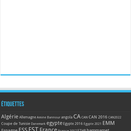
Étiquettes
CA
Algérie
CAN 2016
Allemagne
angola
CAN
Amine Bannour
CAN2022
EMM
egypte
Coupe de Tunisie
Egypte 2016
Danemark
Egypte 2021
EST
ESS
France
Espagne
hammamet
France 2017
FTHB