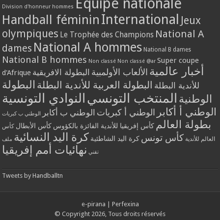
Equipe nationale
Division d'honneur hommes
International
Handball féminin
Jeux
olympiques
National A
Le Trophée des Champions
National A hommes
dames
National B dames
National B hommes
Super coupe
Non classé
Non classé @ar
أخبار عالمية
الألعاب الأولمبية
البطولة الافريقية
d'Afrique
البطولة
البطولة العربية للأندية البطلة
للأندية البطلة
المنتخب التونسي
النوادي التونسية
الوطنية
الوطني أ أكابر
الوطني أ كبريات
الوطني ب أكابر
الوطني ب كبريات
بطولة العالم
كأس إفريقيا للأندية الفائزة بالكؤوس
كأس الأبطال
كأس
كرة اليد النسائية
كأس تونس
كرة اليد الشاطئية
العالم للأندية
ملف
نهائيات أمم إفريقيا
تقني
Tweets by Handballtn
e-pirana
|
Perfexina
© Copyright 2026, Tous droits réservés