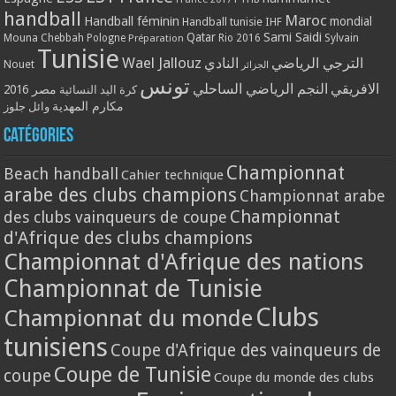
handball
Maroc
Handball féminin
mondial
Handball tunisie
IHF
Qatar
Sami Saidi
Mouna Chebbah
Pologne
Rio 2016
Sylvain
Préparation
Tunisie
Wael Jallouz
الترجي الرياضي
النادي
Nouet
الجزائر
تونس
الافريقي
النجم الرياضي الساحلي
مصر 2016
كرة اليد النسائية
مكارم المهدية
وائل جلوز
Catégories
Championnat
Beach handball
Cahier technique
arabe des clubs champions
Championnat arabe
Championnat
des clubs vainqueurs de coupe
d'Afrique des clubs champions
Championnat d'Afrique des nations
Championnat de Tunisie
Clubs
Championnat du monde
tunisiens
Coupe d'Afrique des vainqueurs de
Coupe de Tunisie
coupe
Coupe du monde des clubs