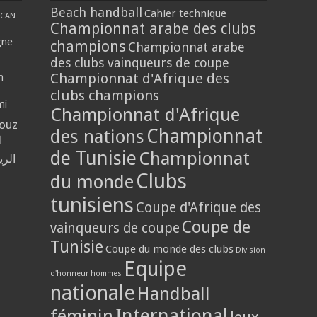
Beach handball
Cahier technique
CAN
Championnat arabe des clubs
gne
champions
Championnat arabe
des clubs vainqueurs de coupe
Championnat d'Afrique des
n
clubs champions
mi
Championnat d'Afrique
louz
Championnat
des nations
ا
de Tunisie
Championnat
الر
Clubs
du monde
tunisiens
Coupe d'Afrique des
Coupe de
vainqueurs de coupe
Tunisie
Coupe du monde des clubs
Division
Equipe
d'honneur hommes
nationale
Handball
International
féminin