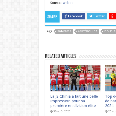
Source :
webdo
Facebook
Twitter
Share
Tags
2014/2015
ASF TÉBOULBA
DOUBLÉ
Related Articles
La JS Chihia a fait une belle
Top d
impression pour sa
de han
première en division élite
2024
30 août 2023
25 ao