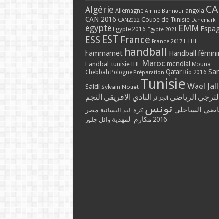
CA
Algérie
Allemagne
angola
Amine Bannour
CAN 2016
Coupe de Tunisie
CAN2022
Danemark
EMM
egypte
Espa
Egypte 2016
Egypte 2021
EST
ESS
France
France 2017
FTHB
handball
hammamet
Handball fémini
Maroc
mondial
Handball tunisie
IHF
Mouna
Qatar
Sa
Chebbah
Pologne
Rio 2016
Préparation
Tunisie
Wael Jal
Saidi
Sylvain Nouet
لترجي الرياضي
النادي الافريقي
النجم
الجزائر
تونس
ياضي الساحلي
مصر
كرة اليد النسائية
مكارم المهدية
2016
وائل جلوز