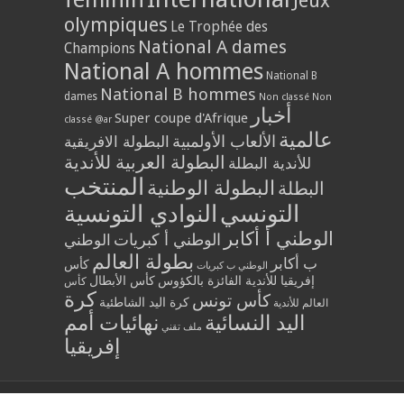
Jeux
olympiques
Le Trophée des
National A dames
Champions
National A hommes
National B
National B hommes
dames
Non classé
Non
أخبار
Super coupe d'Afrique
classé @ar
عالمية
الألعاب الأولمبية
البطولة الافريقية
البطولة العربية للأندية
للأندية البطلة
المنتخب
البطولة الوطنية
البطلة
التونسي
النوادي التونسية
الوطني أ أكابر
الوطني أ كبريات
الوطني
بطولة العالم
ب أكابر
كأس
الوطني ب كبريات
إفريقيا للأندية الفائزة بالكؤوس
كأس الأبطال
كأس
كرة
كأس تونس
كرة اليد الشاطئية
العالم للأندية
اليد النسائية
نهائيات أمم
ملف تقني
إفريقيا