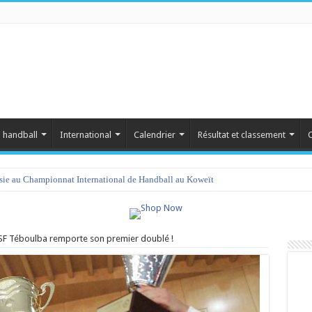
 handball
International
Calendrier
Résultat et classement
C
isie au Championnat International de Handball au Koweït
’ASF Téboulba remporte son premier doublé !