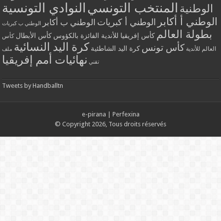
المنتخب التونسي
النوادي التونسية
الوطنية
الوطني أ أكابر
الوطني أ كبريات
الوطني ب أكابر
الوطني ب كبريات
بطولة العالم
كأس إفريقيا للأندية الفائزة بالكؤوس
كأس الأبطال
كأس
كرة اليد النسائية
كأس تونس
كرة اليد الشاطئية
العالم للأندية
ملف
نهائيات أمم إفريقيا
تقني
Tweets by Handballtn
e-pirana
|
Perfexina
© Copyright 2026, Tous droits réservés