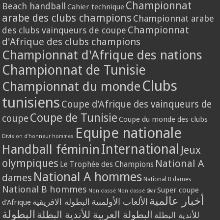
Championnat
Beach handball
Cahier technique
arabe des clubs champions
Championnat arabe
Championnat
des clubs vainqueurs de coupe
d'Afrique des clubs champions
Championnat d'Afrique des nations
Championnat de Tunisie
Clubs
Championnat du monde
tunisiens
Coupe d'Afrique des vainqueurs de
Coupe de Tunisie
coupe
Coupe du monde des clubs
Equipe nationale
Division d'honneur hommes
International
Handball féminin
Jeux
olympiques
National A
Le Trophée des Champions
National A hommes
dames
National B dames
National B hommes
Super coupe
Non classé
Non classé @ar
أخبار عالمية
الألعاب الأولمبية
البطولة الافريقية
d'Afrique
البطولة
البطولة العربية للأندية البطلة
للأندية البطلة