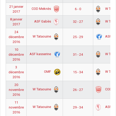
21 janvier
COD Meknès
W Tata
6 - 0
2017
8 janvier
ASF Gabès
W Tata
32 - 27
2017
24
W Tataouine
ASF ka
décembre
25 - 29
2016
10
ASF kasserine
W Tata
décembre
31 - 24
2016
3
OMF
W Tata
décembre
15 - 34
2016
20
W Tataouine
COD M
novembre
26 - 27
2016
11
W Tataouine
ASF G
novembre
29 - 34
2016