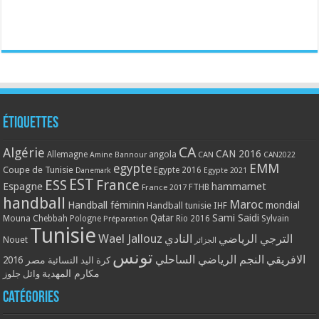
Étiquettes
CA
Algérie
CAN 2016
Allemagne
angola
CAN
Amine Bannour
CAN2022
EMM
egypte
Coupe de Tunisie
Egypte 2016
Danemark
Egypte 2021
EST
ESS
France
Espagne
hammamet
France 2017
FTHB
handball
Maroc
Handball féminin
mondial
Handball tunisie
IHF
Qatar
Sami Saidi
Mouna Chebbah
Pologne
Rio 2016
Sylvain
Préparation
Tunisie
Wael Jallouz
الترجي الرياضي
النادي
Nouet
الجزائر
تونس
الافريقي
النجم الرياضي الساحلي
مصر 2016
كرة اليد النسائية
مكارم المهدية
وائل جلوز
Catégories