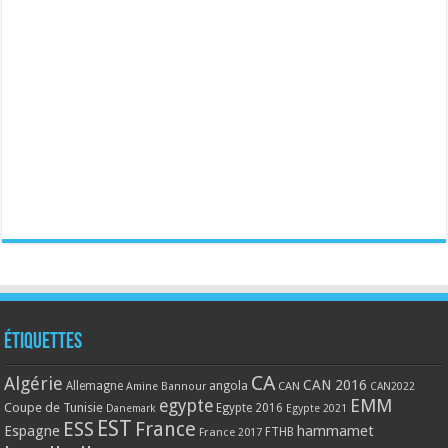
Étiquettes
CA
Algérie
CAN 2016
Allemagne
angola
CAN
Amine Bannour
CAN2022
EMM
egypte
Coupe de Tunisie
Egypte 2016
Danemark
Egypte 2021
EST
ESS
France
Espagne
hammamet
France 2017
FTHB