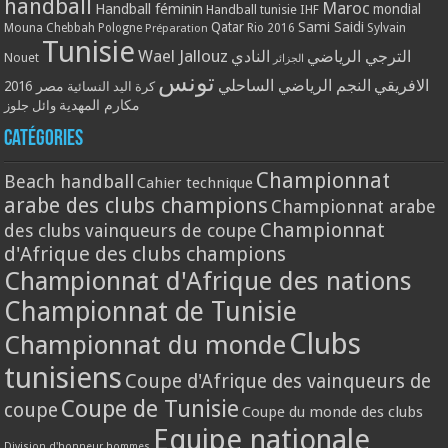
handball
Maroc
Handball féminin
mondial
Handball tunisie
IHF
Qatar
Sami Saidi
Mouna Chebbah
Pologne
Rio 2016
Sylvain
Préparation
Tunisie
Wael Jallouz
الترجي الرياضي
النادي
Nouet
الجزائر
تونس
الافريقي
النجم الرياضي الساحلي
مصر 2016
كرة اليد النسائية
مكارم المهدية
وائل جلوز
Catégories
Championnat
Beach handball
Cahier technique
arabe des clubs champions
Championnat arabe
Championnat
des clubs vainqueurs de coupe
d'Afrique des clubs champions
Championnat d'Afrique des nations
Championnat de Tunisie
Clubs
Championnat du monde
tunisiens
Coupe d'Afrique des vainqueurs de
Coupe de Tunisie
coupe
Coupe du monde des clubs
Equipe nationale
Division d'honneur hommes