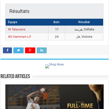
Résultats
Équipe
Buts
Résultat
W Tataouine
17
هزيمة, Défaite
AS Hammam Lif
24
فاز, Victoire
Related Articles