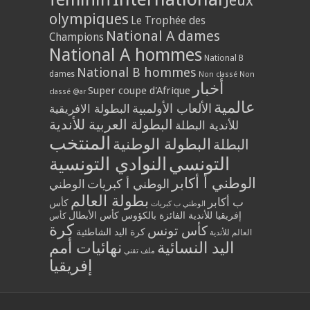
Jeux
olympiques
Le Trophée des
National A dames
Champions
National A hommes
National B
National B hommes
dames
Non classé
Non
أخبار
Super coupe d'Afrique
classé @ar
عالمية
الألعاب الأولمبية
البطولة الافريقية
البطولة العربية للأندية
للأندية البطلة
المنتخب
البطولة الوطنية
البطلة
التونسي
النوادي التونسية
الوطني أ أكابر
الوطني أ كبريات
الوطني
بطولة العالم
ب أكابر
كأس
الوطني ب كبريات
إفريقيا للأندية الفائزة بالكؤوس
كأس الأبطال
كأس
كرة
كأس تونس
كرة اليد الشاطئية
العالم للأندية
اليد النسائية
نهائيات أمم
ملف تقني
إفريقيا