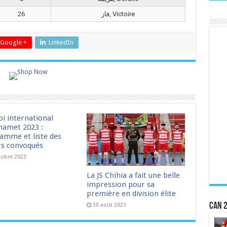
26
فاز, Victoire
Google +
LinkedIn
oi international
amet 2023 :
amme et liste des
rs convoqués
tobre 2023
La JS Chihia a fait une belle
impression pour sa
première en division élite
CAN 2
30 août 2023