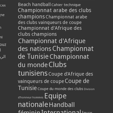
Beach handball
Cahier technique
CAN
Championnat arabe des clubs
gne
champions
Championnat arabe
des clubs vainqueurs de coupe
Championnat d'Afrique des
n
clubs champions
mi
Championnat d'Afrique
louz
Championnat
des nations
ا
de Tunisie
Championnat
الر
Clubs
du monde
tunisiens
Coupe d'Afrique des
Coupe de
vainqueurs de coupe
Tunisie
Coupe du monde des clubs
Division
Equipe
d'honneur hommes
nationale
Handball
International
féminin