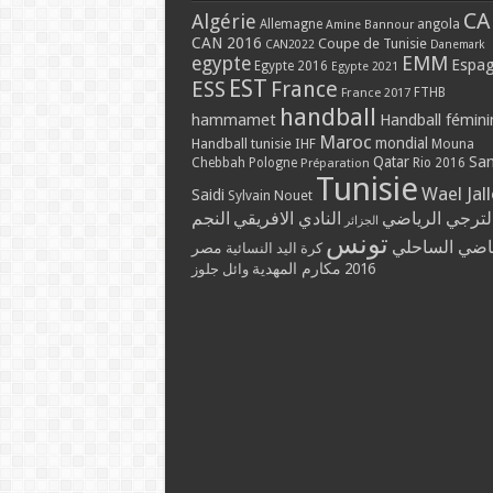
CA
Algérie
Allemagne
angola
Amine Bannour
CAN 2016
Coupe de Tunisie
CAN2022
Danemark
EMM
egypte
Espa
Egypte 2016
Egypte 2021
EST
ESS
France
France 2017
FTHB
handball
hammamet
Handball fémini
Maroc
mondial
Handball tunisie
IHF
Mouna
Qatar
Sa
Chebbah
Pologne
Rio 2016
Préparation
Tunisie
Wael Jal
Saidi
Sylvain Nouet
لترجي الرياضي
النادي الافريقي
النجم
الجزائر
تونس
ياضي الساحلي
مصر
كرة اليد النسائية
مكارم المهدية
2016
وائل جلوز