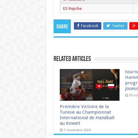
ES Rejiche
Facebook
Twitter
Share
Related Articles
tourn
Hamm
progr
joueu
30 oc
Première Victoire de la
Tunisie au Championnat
International de Handball
au Koweït
7 novembre 2024