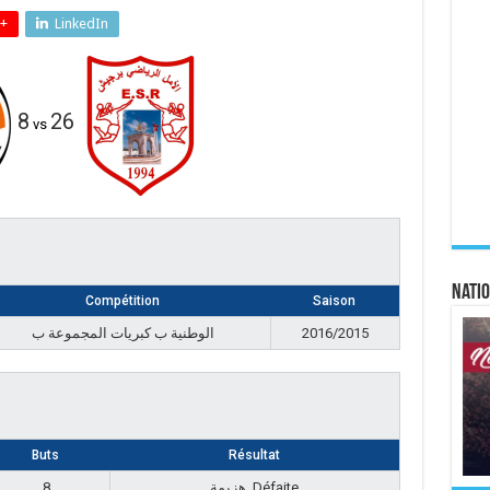
+
LinkedIn
8
26
vs
Natio
Compétition
Saison
الوطنية ب كبريات المجموعة ب
2016/2015
Buts
Résultat
8
هزيمة, Défaite