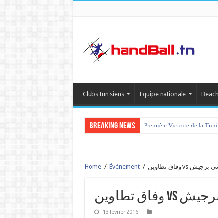
Clubs tunisiens
Equipe nationale
Beach
Breaking News
Première Victoire de la Tun
Home
/
Événement
/
وفاق تطاوين vs ش
وفاق تطاوين
13 février 2016