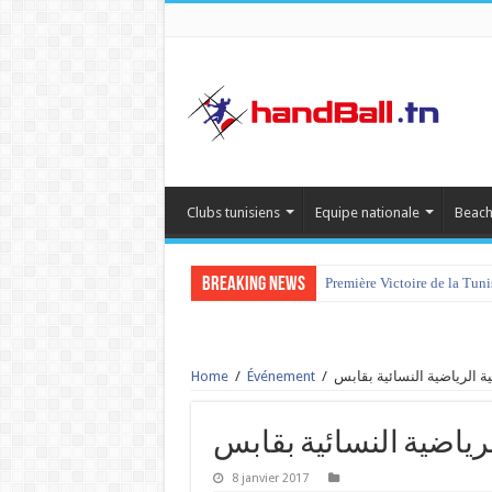
Clubs tunisiens
Equipe nationale
Beach
Breaking News
Première Victoire de la Tun
Home
/
Événement
/
8 janvier 2017