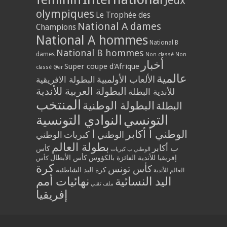
Jeux
olympiques
Le Trophée des
National A dames
Champions
National A hommes
National B
National B hommes
dames
Non classé
Non
أخبار
Super coupe d'Afrique
classé @ar
عالمية
الألعاب الأولمبية
البطولة الافريقية
البطولة العربية للأندية
للأندية البطلة
المنتخب
البطولة الوطنية
البطلة
التونسي
النوادي التونسية
الوطني أ أكابر
الوطني أ كبريات
الوطني
بطولة العالم
ب أكابر
كأس
الوطني ب كبريات
إفريقيا للأندية الفائزة بالكؤوس
كأس الأبطال
كأس
كرة
كأس تونس
كرة اليد الشاطئية
العالم للأندية
اليد النسائية
نهائيات أمم
ملف تقني
إفريقيا