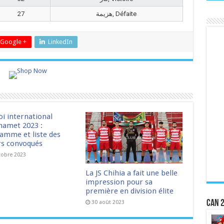
27
هزيمة, Défaite
Google +
LinkedIn
oi international
amet 2023 :
amme et liste des
rs convoqués
tobre 2023
La JS Chihia a fait une belle
impression pour sa
première en division élite
CAN 2
30 août 2023