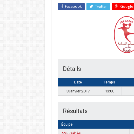
Facebook
Twitter
Google 
Détails
Date
Temps
8 janvier 2017
13:00
Résultats
Équipe
ASF Gabès