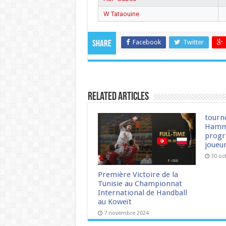
W Tataouine
Facebook
Twitter
Share
Related Articles
tourn
Hamm
progr
joueu
30 oc
Première Victoire de la
Tunisie au Championnat
International de Handball
au Koweït
7 novembre 2024