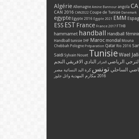
CA
Algérie
Allemagne
angola
Amine Bannour
CAN 2016
Coupe de Tunisie
CAN2022
Danemark
EMM
egypte
Espa
Egypte 2016
Egypte 2021
EST
ESS
France
France 2017
FTHB
handball
hammamet
Handball fémini
Maroc
mondial
Handball tunisie
IHF
Mouna
Qatar
Sa
Chebbah
Pologne
Rio 2016
Préparation
Tunisie
Wael Jal
Saidi
Sylvain Nouet
لترجي الرياضي
النادي الافريقي
النجم
الجزائر
تونس
ياضي الساحلي
مصر
كرة اليد النسائية
مكارم المهدية
2016
وائل جلوز