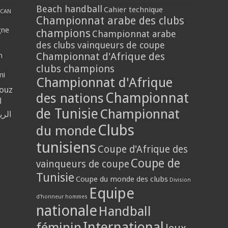
Beach handball
Cahier technique
CAN
Championnat arabe des clubs
gne
champions
Championnat arabe
des clubs vainqueurs de coupe
Championnat d'Afrique des
n
clubs champions
mi
Championnat d'Afrique
louz
Championnat
des nations
ا
de Tunisie
Championnat
الر
Clubs
du monde
tunisiens
Coupe d'Afrique des
Coupe de
vainqueurs de coupe
Tunisie
Coupe du monde des clubs
Division
Equipe
d'honneur hommes
nationale
Handball
International
féminin