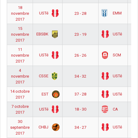
18
 أ
USTé
EMM
novembre
23 - 28
2017
15
 أ
EBSBK
USTé
novembre
23 - 19
2017
11
 أ
USTé
SCM
novembre
26 - 26
2017
4
 أ
CSSE
USTé
novembre
34 - 32
2017
14 octobre
 أ
EST
USTé
37 - 28
2017
7 octobre
 أ
USTé
CA
18 - 30
2017
30
 أ
CHBJ
USTé
septembre
34 - 27
2017