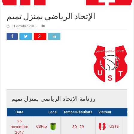
الإتحاد الرياضي بمنزل تميم
31 octobre 2015
رزنامة الإتحاد الرياضي بمنزل تميم
Date
Local
Temps/Résultats
Visiteur
Com
25
 أ
CSHib
USTé
novembre
30 - 29
2017