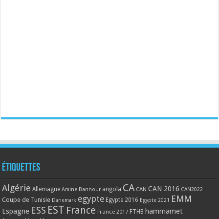
Étiquettes
CA
Algérie
CAN 2016
Allemagne
angola
CAN
Amine Bannour
CAN2022
EMM
egypte
Coupe de Tunisie
Egypte 2016
Danemark
Egypte 2021
EST
ESS
France
Espagne
hammamet
France 2017
FTHB