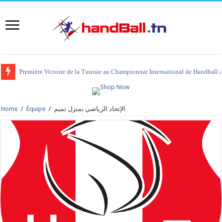
Première Victoire de la Tunisie au Championnat International de Handball 
tournoi international Hammamet 2023 : programme et liste des joueurs co
Home
/
Équipe
/
الإتحاد الرياضي بمنزل تميم