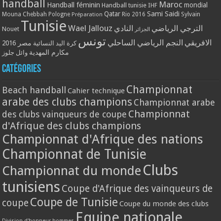
handball
Maroc
Handball féminin
mondial
Handball tunisie
IHF
Qatar
Sami Saidi
Mouna Chebbah
Pologne
Rio 2016
Sylvain
Préparation
Tunisie
Wael Jallouz
الترجي الرياضي
النادي
Nouet
الجزائر
تونس
الافريقي
النجم الرياضي الساحلي
مصر 2016
كرة اليد النسائية
مكارم المهدية
وائل جلوز
Catégories
Championnat
Beach handball
Cahier technique
arabe des clubs champions
Championnat arabe
Championnat
des clubs vainqueurs de coupe
d'Afrique des clubs champions
Championnat d'Afrique des nations
Championnat de Tunisie
Clubs
Championnat du monde
tunisiens
Coupe d'Afrique des vainqueurs de
Coupe de Tunisie
coupe
Coupe du monde des clubs
Equipe nationale
Division d'honneur hommes