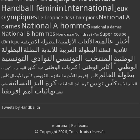
International
Handball féminin
Jeux
olympiques
National A
Le Trophée des Champions
National A hommes
dames
National B dames
National B hommes
Super coupe
Non classé
Non classé @ar
أخبار عالمية
الألعاب الأولمبية
البطولة الافريقية
d'Afrique
البطولة
البطولة العربية للأندية البطلة
للأندية البطلة
المنتخب التونسي
النوادي التونسية
الوطنية
الوطني أ أكابر
الوطني أ كبريات
الوطني ب أكابر
الوطني ب كبريات
بطولة العالم
كأس إفريقيا للأندية الفائزة بالكؤوس
كأس الأبطال
كأس
كرة اليد النسائية
كأس تونس
كرة اليد الشاطئية
العالم للأندية
ملف
نهائيات أمم إفريقيا
تقني
Tweets by Handballtn
e-pirana
|
Perfexina
© Copyright 2026, Tous droits réservés