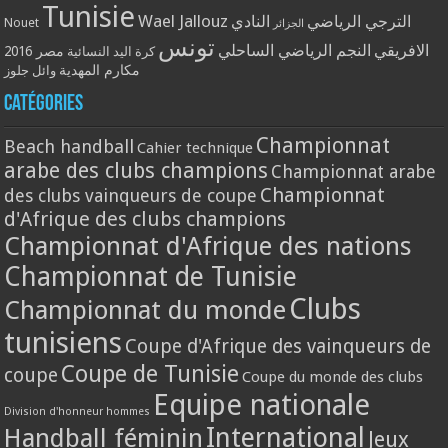
Tunisie
Wael Jallouz
الترجي الرياضي
النادي
Nouet
الجزائر
تونس
الافريقي
النجم الرياضي الساحلي
مصر 2016
كرة اليد النسائية
مكارم المهدية
وائل جلوز
Catégories
Championnat
Beach handball
Cahier technique
arabe des clubs champions
Championnat arabe
Championnat
des clubs vainqueurs de coupe
d'Afrique des clubs champions
Championnat d'Afrique des nations
Championnat de Tunisie
Clubs
Championnat du monde
tunisiens
Coupe d'Afrique des vainqueurs de
Coupe de Tunisie
coupe
Coupe du monde des clubs
Equipe nationale
Division d'honneur hommes
International
Handball féminin
Jeux