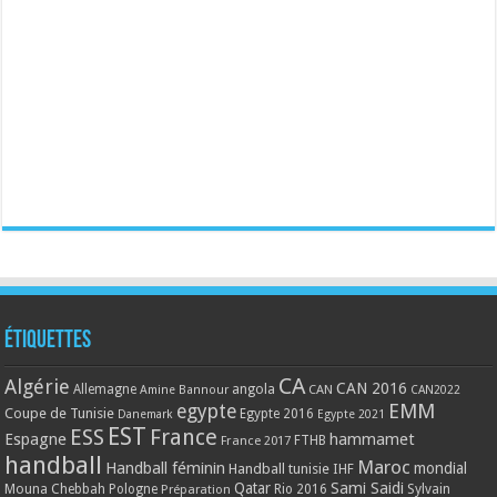
Étiquettes
CA
Algérie
CAN 2016
Allemagne
angola
CAN
Amine Bannour
CAN2022
EMM
egypte
Coupe de Tunisie
Egypte 2016
Danemark
Egypte 2021
EST
ESS
France
Espagne
hammamet
France 2017
FTHB
handball
Maroc
Handball féminin
mondial
Handball tunisie
IHF
Qatar
Sami Saidi
Mouna Chebbah
Pologne
Rio 2016
Sylvain
Préparation