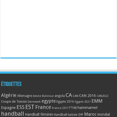
Étiquettes
CA
Algérie
CAN 2016
Allemagne
angola
CAN
Amine Bannour
CAN2022
EMM
egypte
Coupe de Tunisie
Egypte 2016
Danemark
Egypte 2021
EST
ESS
France
Espagne
hammamet
France 2017
FTHB
handball
Maroc
Handball féminin
mondial
Handball tunisie
IHF