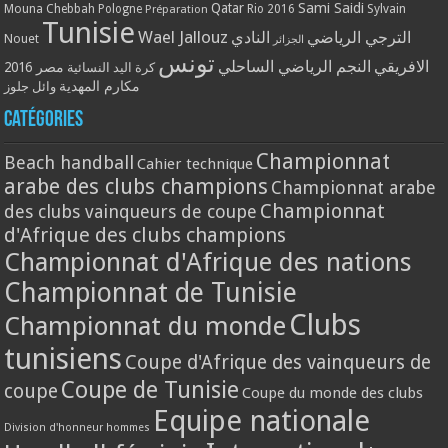
Qatar
Sami Saidi
Mouna Chebbah
Pologne
Rio 2016
Sylvain
Préparation
Tunisie
Wael Jallouz
الترجي الرياضي
النادي
Nouet
الجزائر
تونس
الافريقي
النجم الرياضي الساحلي
مصر 2016
كرة اليد النسائية
مكارم المهدية
وائل جلوز
Catégories
Championnat
Beach handball
Cahier technique
arabe des clubs champions
Championnat arabe
Championnat
des clubs vainqueurs de coupe
d'Afrique des clubs champions
Championnat d'Afrique des nations
Championnat de Tunisie
Clubs
Championnat du monde
tunisiens
Coupe d'Afrique des vainqueurs de
Coupe de Tunisie
coupe
Coupe du monde des clubs
Equipe nationale
Division d'honneur hommes