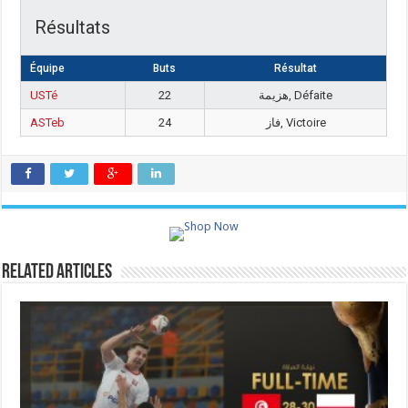
Résultats
Équipe
Buts
Résultat
USTé
22
هزيمة, Défaite
ASTeb
24
فاز, Victoire
Related Articles