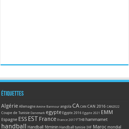
Étiquettes
CA
Algérie
CAN 2016
Allemagne
angola
CAN
Amine Bannour
CAN2022
EMM
egypte
Coupe de Tunisie
Egypte 2016
Danemark
Egypte 2021
EST
ESS
France
Espagne
hammamet
France 2017
FTHB
handball
Maroc
Handball féminin
mondial
Handball tunisie
IHF