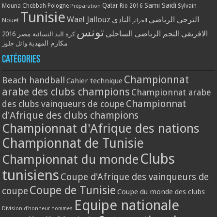
Qatar
Sami Saidi
Mouna Chebbah
Pologne
Rio 2016
Sylvain
Préparation
Tunisie
Wael Jallouz
الترجي الرياضي
النادي
Nouet
الجزائر
تونس
الافريقي
النجم الرياضي الساحلي
مصر 2016
كرة اليد النسائية
مكارم المهدية
وائل جلوز
Catégories
Championnat
Beach handball
Cahier technique
arabe des clubs champions
Championnat arabe
Championnat
des clubs vainqueurs de coupe
d'Afrique des clubs champions
Championnat d'Afrique des nations
Championnat de Tunisie
Clubs
Championnat du monde
tunisiens
Coupe d'Afrique des vainqueurs de
Coupe de Tunisie
coupe
Coupe du monde des clubs
Equipe nationale
Division d'honneur hommes