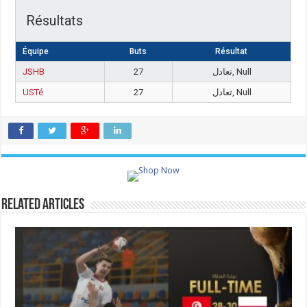
Résultats
Équipe
Buts
Résultat
JSHB
27
تعادل, Null
USTé
27
تعادل, Null
Related Articles