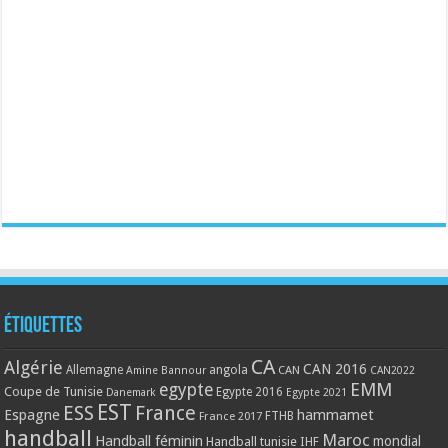
Étiquettes
CA
Algérie
CAN 2016
Allemagne
angola
CAN
Amine Bannour
CAN2022
EMM
egypte
Coupe de Tunisie
Egypte 2016
Danemark
Egypte 2021
EST
ESS
France
Espagne
hammamet
France 2017
FTHB
handball
Maroc
Handball féminin
mondial
Handball tunisie
IHF