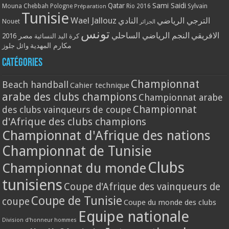
Qatar
Sami Saidi
Mouna Chebbah
Pologne
Rio 2016
Sylvain
Préparation
Tunisie
Wael Jallouz
الترجي الرياضي
النادي
Nouet
الجزائر
تونس
الافريقي
النجم الرياضي الساحلي
مصر 2016
كرة اليد النسائية
مكارم المهدية
وائل جلوز
Catégories
Championnat
Beach handball
Cahier technique
arabe des clubs champions
Championnat arabe
Championnat
des clubs vainqueurs de coupe
d'Afrique des clubs champions
Championnat d'Afrique des nations
Championnat de Tunisie
Clubs
Championnat du monde
tunisiens
Coupe d'Afrique des vainqueurs de
Coupe de Tunisie
coupe
Coupe du monde des clubs
Equipe nationale
Division d'honneur hommes