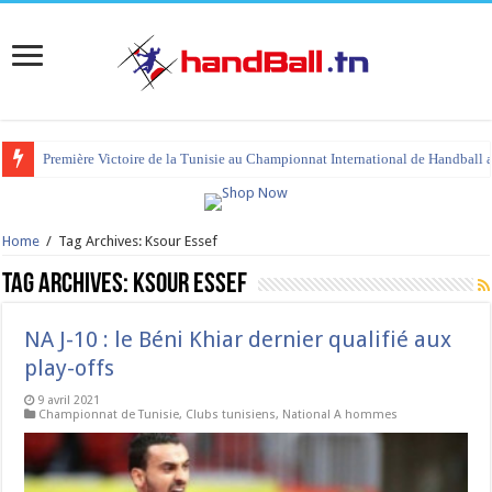
Première Victoire de la Tunisie au Championnat International de Handball 
tournoi international Hammamet 2023 : programme et liste des joueurs co
Home
/
Tag Archives: Ksour Essef
Tag Archives:
Ksour Essef
NA J-10 : le Béni Khiar dernier qualifié aux
play-offs
9 avril 2021
Championnat de Tunisie
,
Clubs tunisiens
,
National A hommes