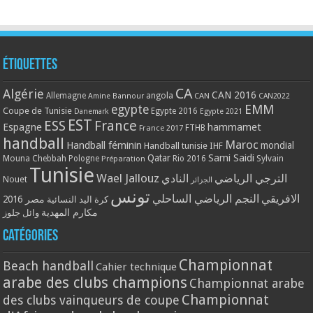
Étiquettes
CA
Algérie
CAN 2016
Allemagne
angola
CAN
Amine Bannour
CAN2022
EMM
egypte
Coupe de Tunisie
Egypte 2016
Danemark
Egypte 2021
EST
ESS
France
Espagne
hammamet
France 2017
FTHB
handball
Maroc
Handball féminin
mondial
Handball tunisie
IHF
Qatar
Sami Saidi
Mouna Chebbah
Pologne
Rio 2016
Sylvain
Préparation
Tunisie
Wael Jallouz
الترجي الرياضي
النادي
Nouet
الجزائر
تونس
الافريقي
النجم الرياضي الساحلي
مصر 2016
كرة اليد النسائية
مكارم المهدية
وائل جلوز
Catégories
Championnat
Beach handball
Cahier technique
arabe des clubs champions
Championnat arabe
Championnat
des clubs vainqueurs de coupe