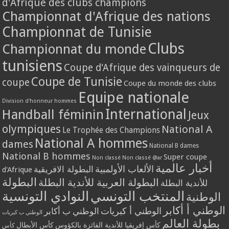
d'Afrique des clubs champions
Championnat d'Afrique des nations
Championnat de Tunisie
Clubs
Championnat du monde
tunisiens
Coupe d'Afrique des vainqueurs de
Coupe de Tunisie
coupe
Coupe du monde des clubs
Equipe nationale
Division d'honneur hommes
International
Handball féminin
Jeux
olympiques
National A
Le Trophée des Champions
National A hommes
dames
National B dames
National B hommes
Super coupe
Non classé
Non classé @ar
أخبار عالمية
الألعاب الأولمبية
البطولة الافريقية
d'Afrique
البطولة
البطولة العربية للأندية البطلة
للأندية البطلة
المنتخب التونسي
النوادي التونسية
الوطنية
الوطني أ أكابر
الوطني أ كبريات
الوطني ب أكابر
الوطني ب كبريات
بطولة العالم
كأس إفريقيا للأندية الفائزة بالكؤوس
كأس الأبطال
كأس