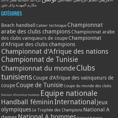
مصر 2016
كرة اليد النسائية
مكارم المهدية
وائل جلوز
Catégories
Championnat
Beach handball
Cahier technique
arabe des clubs champions
Championnat arabe
Championnat
des clubs vainqueurs de coupe
d'Afrique des clubs champions
Championnat d'Afrique des nations
Championnat de Tunisie
Clubs
Championnat du monde
tunisiens
Coupe d'Afrique des vainqueurs de
Coupe de Tunisie
coupe
Coupe du monde des clubs
Equipe nationale
Division d'honneur hommes
International
Handball féminin
Jeux
olympiques
National A
Le Trophée des Champions
National A hommes
dames