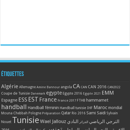
Étiquettes
CA
Algérie
CAN 2016
Allemagne
angola
CAN
Amine Bannour
CAN2022
EMM
egypte
Coupe de Tunisie
Egypte 2016
Danemark
Egypte 2021
EST
ESS
France
Espagne
hammamet
France 2017
FTHB
handball
Maroc
Handball féminin
mondial
Handball tunisie
IHF
Qatar
Sami Saidi
Mouna Chebbah
Pologne
Rio 2016
Sylvain
Préparation
Tunisie
Wael Jallouz
الترجي الرياضي
النادي
Nouet
الجزائر
تونس
الافريقي
النجم الرياضي الساحلي