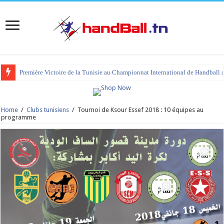
Première Victoire de la Tunisie au Championnat International de Handball 
tournoi international Hammamet 2023 : programme et liste des joueurs co
Home
/
Clubs tunisiens
/
Tournoi de Ksour Essef 2018 : 10 équipes au
programme