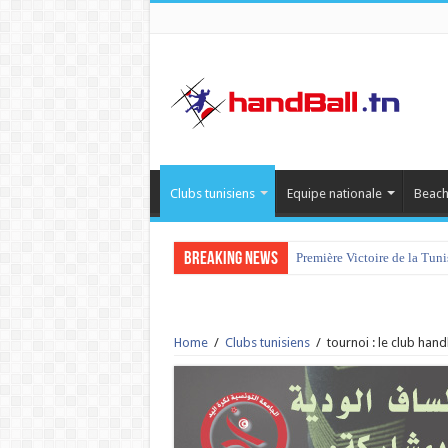
Clubs tunisiens
Equipe nationale
Beach
Breaking News
Première Victoire de la Tun
Home
/
Clubs tunisiens
/
tournoi : le club hand