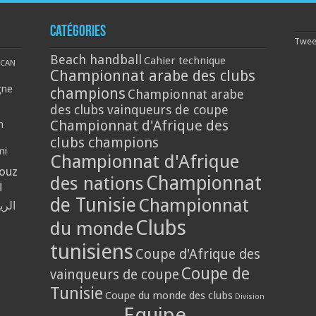
Catégories
Tweet
Beach handball
Cahier technique
CAN
Championnat arabe des clubs
gne
champions
Championnat arabe
des clubs vainqueurs de coupe
Championnat d'Afrique des
n
clubs champions
mi
Championnat d'Afrique
louz
Championnat
des nations
ا
de Tunisie
Championnat
الر
Clubs
du monde
tunisiens
Coupe d'Afrique des
Coupe de
vainqueurs de coupe
Tunisie
Coupe du monde des clubs
Division
Equipe