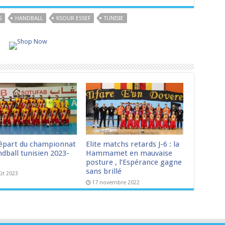
S
HANDBALL
KSOUR ESSEF
TUNISIE
épart du championnat
Elite matchs retards J-6 : la
dball tunisien 2023-
Hammamet en mauvaise
posture , l’Espérance gagne
sans brillé
ût 2023
17 novembre 2022