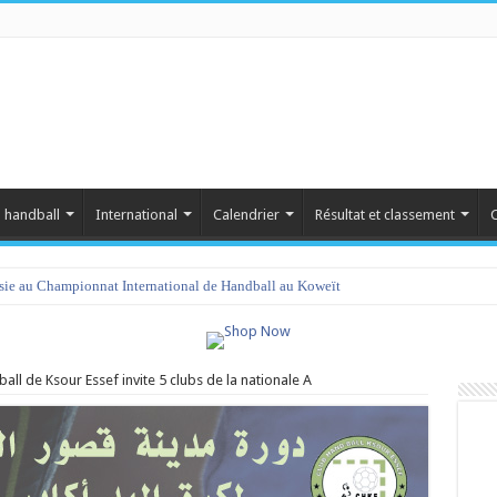
 handball
International
Calendrier
Résultat et classement
C
isie au Championnat International de Handball au Koweït
ball de Ksour Essef invite 5 clubs de la nationale A