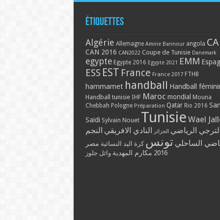
Étiquettes
CA
Algérie
Allemagne
angola
Amine Bannour
CAN 2016
Coupe de Tunisie
CAN2022
Danemark
EMM
egypte
Espa
Egypte 2016
Egypte 2021
EST
ESS
France
France 2017
FTHB
handball
hammamet
Handball fémini
Maroc
mondial
Handball tunisie
IHF
Mouna
Qatar
Sa
Chebbah
Pologne
Rio 2016
Préparation
Tunisie
Wael Jal
Saidi
Sylvain Nouet
لترجي الرياضي
النادي الافريقي
النجم
الجزائر
تونس
ياضي الساحلي
مصر
كرة اليد النسائية
مكارم المهدية
2016
وائل جلوز