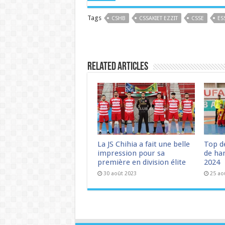
Tags
CSHB
CSSAKIET EZZIT
CSSE
ES
Related Articles
La JS Chihia a fait une belle
Top d
impression pour sa
de han
première en division élite
2024
30 août 2023
25 ao