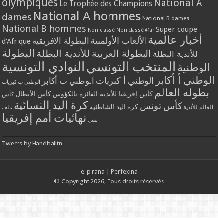
olympiques
National A
Le Trophée des Champions
National A hommes
dames
National B dames
National B hommes
Super coupe
Non classé
Non classé @ar
أخبار عالمية
الألعاب الأولمبية
البطولة الافريقية
d'Afrique
البطولة
البطولة العربية للأندية البطلة
للأندية البطلة
المنتخب التونسي
النوادي التونسية
الوطنية
الوطني أ أكابر
الوطني أ كبريات
الوطني ب أكابر
الوطني ب كبريات
بطولة العالم
كأس إفريقيا للأندية الفائزة بالكؤوس
كأس الأبطال
كأس
كرة اليد النسائية
كأس تونس
كرة اليد الشاطئية
العالم للأندية
ملف
نهائيات أمم إفريقيا
تقني
Tweets by Handballtn
e-pirana
|
Perfexina
© Copyright 2026, Tous droits réservés