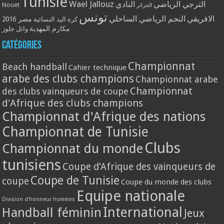
Tunisie
Wael Jallouz
الترجي الرياضي
النادي
Nouet
الجزائر
تونس
الافريقي
النجم الرياضي الساحلي
مصر 2016
كرة اليد النسائية
مكارم المهدية
وائل جلوز
Catégories
Championnat
Beach handball
Cahier technique
arabe des clubs champions
Championnat arabe
Championnat
des clubs vainqueurs de coupe
d'Afrique des clubs champions
Championnat d'Afrique des nations
Championnat de Tunisie
Clubs
Championnat du monde
tunisiens
Coupe d'Afrique des vainqueurs de
Coupe de Tunisie
coupe
Coupe du monde des clubs
Equipe nationale
Division d'honneur hommes
International
Handball féminin
Jeux