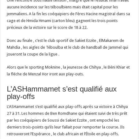
Une rencontre sous haute tension , malgré que le résultat final n’avait
aucune incidence sur les téboulbiens mais était capital pour les
jemmaliens. A la fin les coéquipiers de Fères Hacine magistral dans sa
cage et de Hmida Hmami (carton bleu) gagnent les trois points
précieux de la victoire sur le score de 18 à 22.
Donc au finale , c’est le club sportif de Sakiet Ezzite , ElMakarem de
Mahdia , les aigles de Téboulba et le club de handball de Jammel qui
joueront la coupe de la ligue .
Alors que le sporting Moknine , la jeunesse de Chihya , le Béni Khiar et
la fléche de Menzal Hor iront aux play-outs.
L’ASHammamet s’est qualifié aux
play-offs
L’ASHammamet s’est qualifié aux play-offs après sa victoire à Chihya
27 à 31. Les hommes de Ben Romdhane qui étaient suivi de très prêt
par les coéquipiers de Soussi de Sakiet Ezzite , ont empoché les
derniers trois-points qu’ils leur fallait pour remporter la course. Ils
retrouveront l’Espérance , le club africain et l’Étoile en play-offs.