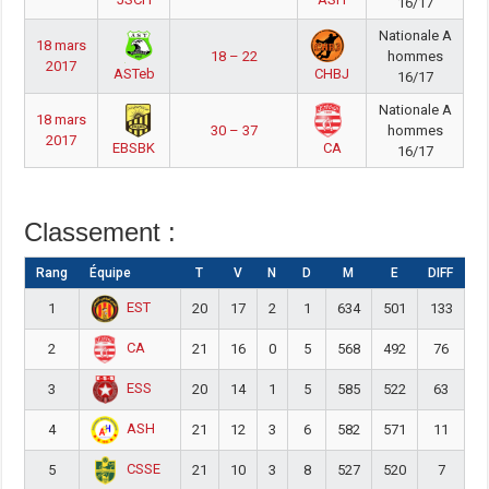
16/17
Nationale A
18 mars
18 – 22
hommes
2017
ASTeb
CHBJ
16/17
Nationale A
18 mars
30 – 37
hommes
2017
EBSBK
CA
16/17
Classement :
Rang
Équipe
T
V
N
D
M
E
DIFF
Pt
EST
1
20
17
2
1
634
501
133
5
CA
2
21
16
0
5
568
492
76
5
ESS
3
20
14
1
5
585
522
63
4
ASH
4
21
12
3
6
582
571
11
4
CSSE
5
21
10
3
8
527
520
7
4