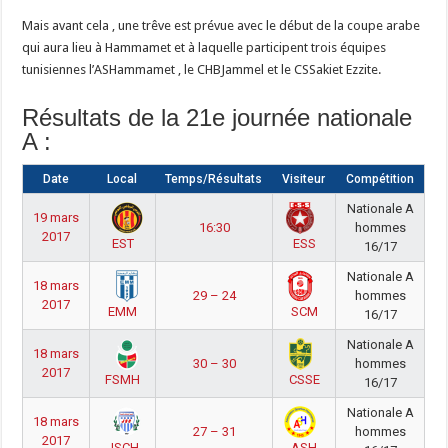
Mais avant cela , une trêve est prévue avec le début de la coupe arabe
qui aura lieu à Hammamet et à laquelle participent trois équipes
tunisiennes l’ASHammamet , le CHBJammel et le CSSakiet Ezzite.
Résultats de la 21e journée nationale
A :
Date
Local
Temps/Résultats
Visiteur
Compétition
Nationale A
19 mars
16:30
hommes
2017
EST
ESS
16/17
Nationale A
18 mars
29 – 24
hommes
2017
EMM
SCM
16/17
Nationale A
18 mars
30 – 30
hommes
2017
FSMH
CSSE
16/17
Nationale A
18 mars
27 – 31
hommes
2017
JSCH
ASH