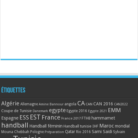
Étiquettes
CA
Algérie
CAN 2016
Allemagne
angola
CAN
Amine Bannour
CAN2022
EMM
egypte
Coupe de Tunisie
Egypte 2016
Danemark
Egypte 2021
EST
ESS
France
Espagne
hammamet
France 2017
FTHB
handball
Maroc
Handball féminin
mondial
Handball tunisie
IHF
Qatar
Sami Saidi
Mouna Chebbah
Pologne
Rio 2016
Sylvain
Préparation