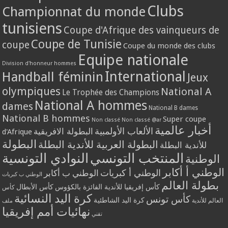
Clubs
Championnat du monde
tunisiens
Coupe d'Afrique des vainqueurs de
Coupe de Tunisie
coupe
Coupe du monde des clubs
Equipe nationale
Division d'honneur hommes
International
Handball féminin
Jeux
olympiques
National A
Le Trophée des Champions
National A hommes
dames
National B dames
National B hommes
Super coupe
Non classé
Non classé @ar
أخبار عالمية
الألعاب الأولمبية
البطولة الافريقية
d'Afrique
البطولة
البطولة العربية للأندية البطلة
للأندية البطلة
المنتخب التونسي
النوادي التونسية
الوطنية
الوطني أ أكابر
الوطني أ كبريات
الوطني ب أكابر
الوطني ب كبريات
بطولة العالم
كأس إفريقيا للأندية الفائزة بالكؤوس
كأس الأبطال
كأس
كرة اليد النسائية
كأس تونس
كرة اليد الشاطئية
العالم للأندية
ملف
نهائيات أمم إفريقيا
تقني