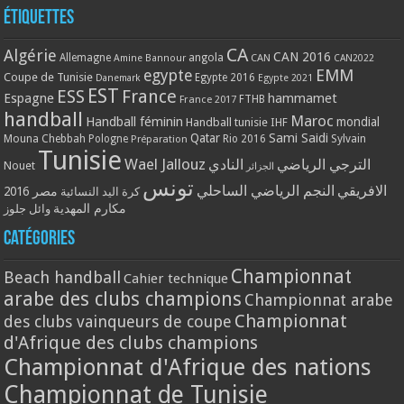
Étiquettes
CA
Algérie
CAN 2016
Allemagne
angola
CAN
Amine Bannour
CAN2022
EMM
egypte
Coupe de Tunisie
Egypte 2016
Danemark
Egypte 2021
EST
ESS
France
Espagne
hammamet
France 2017
FTHB
handball
Maroc
Handball féminin
mondial
Handball tunisie
IHF
Qatar
Sami Saidi
Mouna Chebbah
Pologne
Rio 2016
Sylvain
Préparation
Tunisie
Wael Jallouz
الترجي الرياضي
النادي
Nouet
الجزائر
تونس
الافريقي
النجم الرياضي الساحلي
مصر 2016
كرة اليد النسائية
مكارم المهدية
وائل جلوز
Catégories
Championnat
Beach handball
Cahier technique
arabe des clubs champions
Championnat arabe
Championnat
des clubs vainqueurs de coupe
d'Afrique des clubs champions
Championnat d'Afrique des nations
Championnat de Tunisie