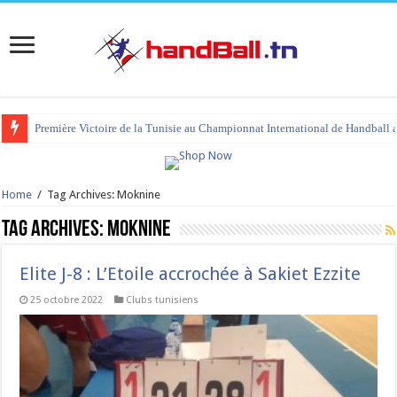
tournoi international Hammamet 2023 : programme et liste des joueurs co
Home
/
Tag Archives: Moknine
Tag Archives:
Moknine
Elite J-8 : L’Etoile accrochée à Sakiet Ezzite
25 octobre 2022
Clubs tunisiens