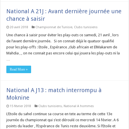
National A 21J : Avant dernière journée une
chance à saisir
20 avril 2018
Championnat de Tunisie
,
Clubs tunisiens
Une chance à saisir pour éviter les play-outs ce samedi, 21 avril , lors
de l’avant dernière journée. Si on connait déjà le quatuor qualifié
pour les play-offs : Etoile , Espérance ,club africain et ElMakarem de
Mahdia , , on ne connait pas encore celui qui jouera les play-outs ni la
…
Read More »
National A J13 : match interrompu à
Moknine
15 février 2018
Clubs tunisiens
,
National A hommes
L’Etoile du sahel continue sa course en tete au terme de cette 13e
journée du championnat qui s’est déroulé ce mercredi 14 février. A 6
points du leader , l’Espérance de Tunis reste deuxième. Si l’Etoile et