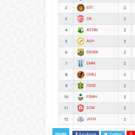
EST
2
2
CA
3
2
ASTeb
4
2
ASH
5
2
EBSBK
6
2
EMM
7
2
CHBJ
8
2
CSSE
9
2
FSMH
10
2
SCM
11
2
JSCH
12
2
Facebook
Twitter