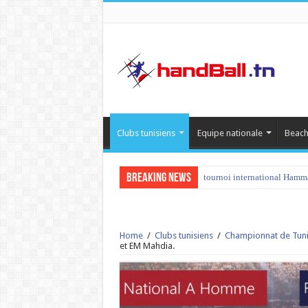
Clubs tunisiens
Equipe nationale
Beach
Breaking News
tournoi international Hamm
Home
/
Clubs tunisiens
/
Championnat de Tuni
et EM Mahdia.