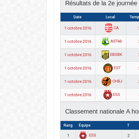
Résultats de la 2e journé
Date
Local
Temp
CA
1 octobre 2016
ASTeb
1 octobre 2016
EBSBK
1 octobre 2016
EST
1 octobre 2016
CHBJ
1 octobre 2016
ESS
1 octobre 2016
Classement nationale A h
Rang
Équipe
T
ESS
1
2