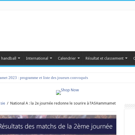
 handball
International
Calendrier
Résultat et classement
C
amet 2023 : programme et liste des joueurs convoqués
sie
/
National A : la 2e journée redonne le sourire à l’ASHammamet