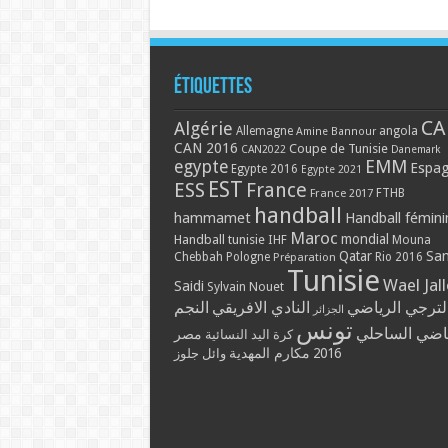
Étiquettes
CA
Algérie
Allemagne
angola
Amine Bannour
CAN 2016
Coupe de Tunisie
CAN2022
Danemark
EMM
egypte
Espa
Egypte 2016
Egypte 2021
EST
ESS
France
France 2017
FTHB
handball
hammamet
Handball fémini
Maroc
mondial
Handball tunisie
IHF
Mouna
Qatar
Sa
Chebbah
Pologne
Rio 2016
Préparation
Tunisie
Wael Jal
Saidi
Sylvain Nouet
لترجي الرياضي
النادي الافريقي
النجم
الجزائر
تونس
ياضي الساحلي
مصر
كرة اليد النسائية
مكارم المهدية
2016
وائل جلوز