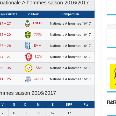
e nationale A hommes saison 2016/2017
s/Résultats
Visiteur
Compétition
FSMH
34 – 27
Nationale A hommes 16/17
CSSE
25 – 20
Nationale A hommes 16/17
EMM
27 – 28
Nationale A hommes 16/17
SCM
34 – 27
Nationale A hommes 16/17
ASH
29 – 35
Nationale A hommes 16/17
JSCH
41 – 26
Nationale A hommes 16/17
ommes saison 2016/2017
Face
V
N
D
M
E
DIFF
Pts
2
0
0
69
52
17
6