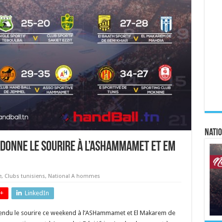
Natio
redonne le sourire à l’ASHammamet et EM
e
,
Clubs tunisiens
,
National A hommes
+
LinkedIn
rendu le sourire ce weekend à l’ASHammamet et El Makarem de