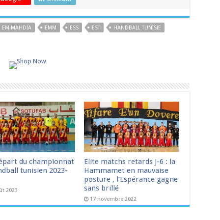
EM MAHDIA
EMM
ESS
EST
HANDBALL TUNISIE
épart du championnat
Elite matchs retards J-6 : la
dball tunisien 2023-
Hammamet en mauvaise
posture , l’Espérance gagne
sans brillé
ût 2023
17 novembre 2022