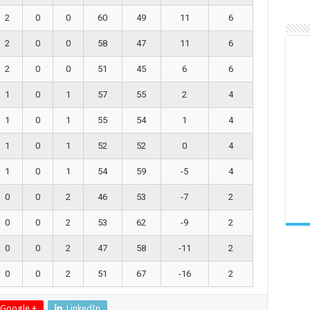
2
0
0
60
49
11
6
2
0
0
58
47
11
6
2
0
0
51
45
6
6
1
0
1
57
55
2
4
1
0
1
55
54
1
4
1
0
1
52
52
0
4
1
0
1
54
59
-5
4
0
0
2
46
53
-7
2
0
0
2
53
62
-9
2
0
0
2
47
58
-11
2
0
0
2
51
67
-16
2
Google +
LinkedIn