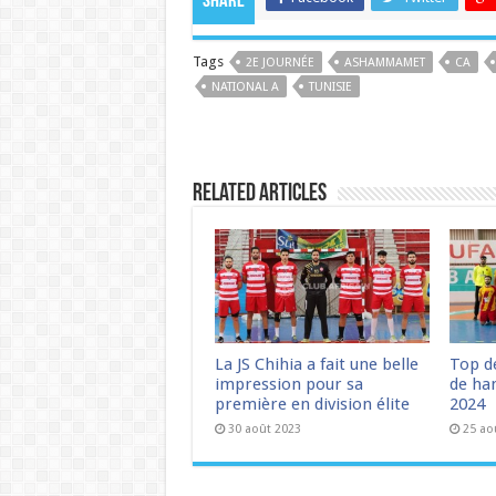
Share
Tags
2E JOURNÉE
ASHAMMAMET
CA
NATIONAL A
TUNISIE
Related Articles
La JS Chihia a fait une belle
Top d
impression pour sa
de han
première en division élite
2024
30 août 2023
25 ao