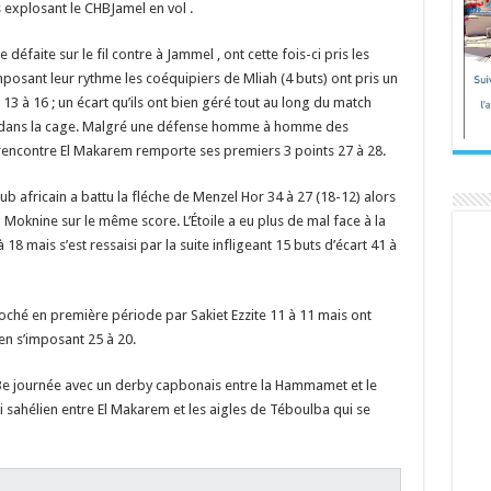
explosant le CHBJamel en vol .
éfaite sur le fil contre à Jammel , ont cette fois-ci pris les
mposant leur rythme les coéquipiers de Mliah (4 buts) ont pris un
13 à 16 ; un écart qu’ils ont bien géré tout au long du match
i dans la cage. Malgré une défense homme à homme des
rencontre El Makarem remporte ses premiers 3 points 27 à 28.
club africain a battu la fléche de Menzel Hor 34 à 27 (18-12) alors
 Moknine sur le même score. L’Étoile a eu plus de mal face à la
8 mais s’est ressaisi par la suite infligeant 15 buts d’écart 41 à
roché en première période par Sakiet Ezzite 11 à 11 mais ont
en s’imposant 25 à 20.
 3e journée avec un derby capbonais entre la Hammamet et le
ci sahélien entre El Makarem et les aigles de Téboulba qui se