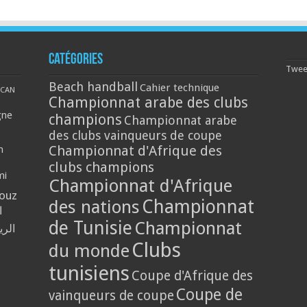
Catégories
Tweet
Beach handball
Cahier technique
CAN
Championnat arabe des clubs
gne
champions
Championnat arabe
des clubs vainqueurs de coupe
Championnat d'Afrique des
n
clubs champions
mi
Championnat d'Afrique
louz
Championnat
des nations
ا
de Tunisie
Championnat
الر
Clubs
du monde
tunisiens
Coupe d'Afrique des
Coupe de
vainqueurs de coupe