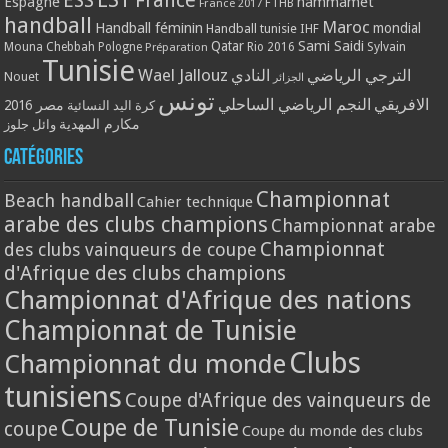
ESS
France
Espagne
hammamet
France 2017
FTHB
handball
Maroc
Handball féminin
mondial
Handball tunisie
IHF
Qatar
Sami Saidi
Mouna Chebbah
Pologne
Rio 2016
Sylvain
Préparation
Tunisie
Wael Jallouz
الترجي الرياضي
النادي
Nouet
الجزائر
تونس
الافريقي
النجم الرياضي الساحلي
مصر 2016
كرة اليد النسائية
مكارم المهدية
وائل جلوز
Catégories
Championnat
Beach handball
Cahier technique
arabe des clubs champions
Championnat arabe
Championnat
des clubs vainqueurs de coupe
d'Afrique des clubs champions
Championnat d'Afrique des nations
Championnat de Tunisie
Clubs
Championnat du monde
tunisiens
Coupe d'Afrique des vainqueurs de
Coupe de Tunisie
coupe
Coupe du monde des clubs