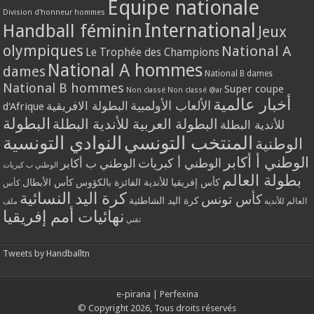
Equipe nationale
Division d'honneur hommes
International
Handball féminin
Jeux
olympiques
National A
Le Trophée des Champions
National A hommes
dames
National B dames
National B hommes
Super coupe
Non classé
Non classé @ar
أخبار عالمية
الألعاب الأولمبية
البطولة الافريقية
d'Afrique
البطولة
البطولة العربية للأندية البطلة
للأندية البطلة
المنتخب التونسي
النوادي التونسية
الوطنية
الوطني أ أكابر
الوطني أ كبريات
الوطني ب أكابر
الوطني ب كبريات
بطولة العالم
كأس إفريقيا للأندية الفائزة بالكؤوس
كأس الأبطال
كأس
كرة اليد النسائية
كأس تونس
كرة اليد الشاطئية
العالم للأندية
ملف
نهائيات أمم إفريقيا
تقني
Tweets by Handballtn
e-pirana
|
Perfexina
© Copyright 2026, Tous droits réservés