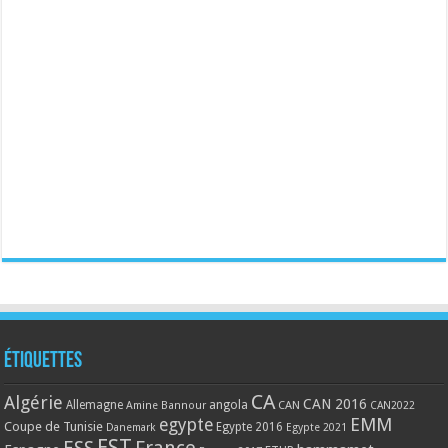
Étiquettes
CA
Algérie
CAN 2016
Allemagne
angola
CAN
Amine Bannour
CAN2022
EMM
egypte
Coupe de Tunisie
Egypte 2016
Danemark
Egypte 2021
EST