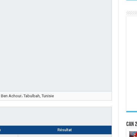
 Ben Achour، Tabulbah, Tunisie
CAN 2
s
Résultat