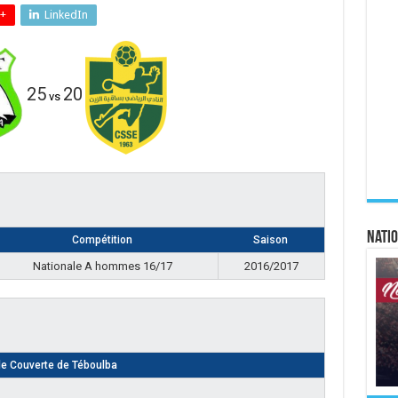
+
LinkedIn
25
20
vs
Natio
Compétition
Saison
Nationale A hommes 16/17
2016/2017
le Couverte de Téboulba