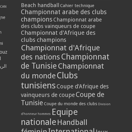
Beach handball
Cahier technique
CAN
Championnat arabe des clubs
gne
champions
Championnat arabe
des clubs vainqueurs de coupe
Championnat d'Afrique des
n
clubs champions
mi
Championnat d'Afrique
louz
Championnat
des nations
ا
de Tunisie
Championnat
الر
Clubs
du monde
tunisiens
Coupe d'Afrique des
Coupe de
vainqueurs de coupe
Tunisie
Coupe du monde des clubs
Division
Equipe
d'honneur hommes
nationale
Handball
International
féminin