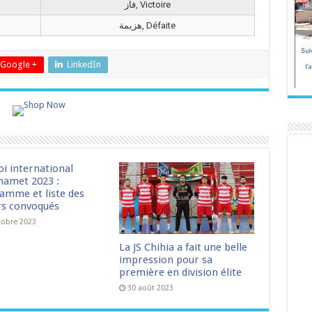
فاز, Victoire
هزيمة, Défaite
Google +
LinkedIn
oi international
amet 2023 :
amme et liste des
rs convoqués
tobre 2023
La JS Chihia a fait une belle
impression pour sa
première en division élite
30 août 2023