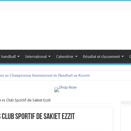
 handball
International
Calendrier
Résultat et classement
C
isie au Championnat International de Handball au Koweït
 vs Club Sportif de Sakiet Ezzit
 Club Sportif de Sakiet Ezzit