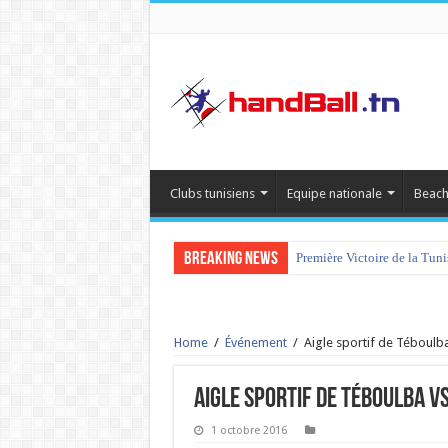
Clubs tunisiens
Equipe nationale
Beach
Breaking News
Première Victoire de la Tun
Home
/
Événement
/
Aigle sportif de Téboulba
Aigle sportif de Téboulba vs
1 octobre 2016