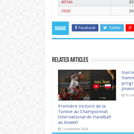
ASTeb
25
CSSE
20
Facebook
Twitter
Share
Related Articles
tourn
Hamm
progr
joueu
30 oc
Première Victoire de la
Tunisie au Championnat
International de Handball
au Koweït
7 novembre 2024