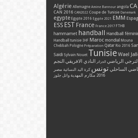
CA
Algérie
Allemagne
angola
Amine Bannour
CAN 2016
Coupe de Tunisie
CAN2022
Danemark
EMM
egypte
Espa
Egypte 2016
Egypte 2021
EST
ESS
France
France 2017
FTHB
handball
hammamet
Handball fémini
Maroc
mondial
Handball tunisie
IHF
Mouna
Qatar
Sa
Chebbah
Pologne
Rio 2016
Préparation
Tunisie
Wael Jal
Saidi
Sylvain Nouet
لترجي الرياضي
النادي الافريقي
النجم
الجزائر
تونس
ياضي الساحلي
مصر
كرة اليد النسائية
مكارم المهدية
2016
وائل جلوز