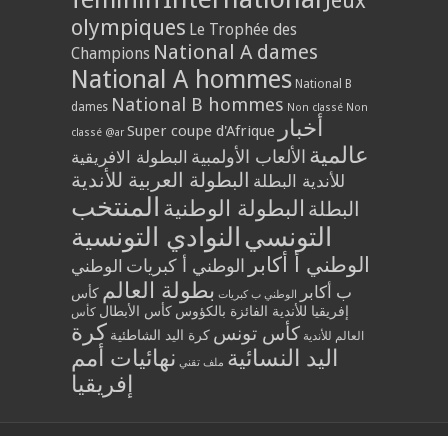
Jeux
olympiques
Le Trophée des
National A dames
Champions
National A hommes
National B
National B hommes
dames
Non classé
Non
أخبار
Super coupe d'Afrique
classé @ar
عالمية
الألعاب الأولمبية
البطولة الافريقية
البطولة العربية للأندية
للأندية البطلة
المنتخب
البطولة الوطنية
البطلة
التونسي
النوادي التونسية
الوطني أ أكابر
الوطني أ كبريات
الوطني
بطولة العالم
ب أكابر
كأس
الوطني ب كبريات
إفريقيا للأندية الفائزة بالكؤوس
كأس الأبطال
كأس
كرة
كأس تونس
كرة اليد الشاطئية
العالم للأندية
اليد النسائية
نهائيات أمم
ملف تقني
إفريقيا