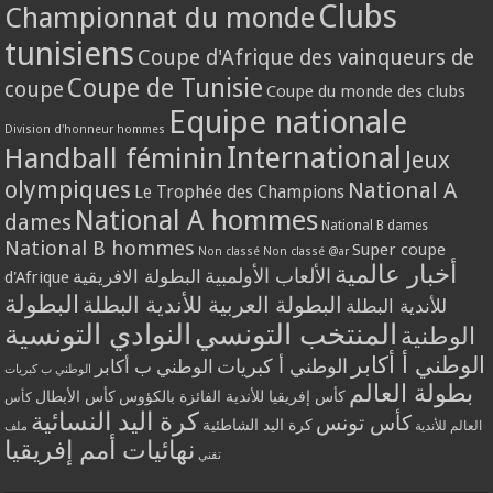
Clubs
Championnat du monde
tunisiens
Coupe d'Afrique des vainqueurs de
Coupe de Tunisie
coupe
Coupe du monde des clubs
Equipe nationale
Division d'honneur hommes
International
Handball féminin
Jeux
olympiques
National A
Le Trophée des Champions
National A hommes
dames
National B dames
National B hommes
Super coupe
Non classé
Non classé @ar
أخبار عالمية
الألعاب الأولمبية
البطولة الافريقية
d'Afrique
البطولة
البطولة العربية للأندية البطلة
للأندية البطلة
المنتخب التونسي
النوادي التونسية
الوطنية
الوطني أ أكابر
الوطني أ كبريات
الوطني ب أكابر
الوطني ب كبريات
بطولة العالم
كأس إفريقيا للأندية الفائزة بالكؤوس
كأس الأبطال
كأس
كرة اليد النسائية
كأس تونس
كرة اليد الشاطئية
العالم للأندية
ملف
نهائيات أمم إفريقيا
تقني