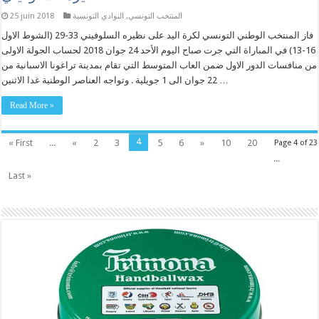
المنتخب التونسي
,
النوادي التونسية
25 juin 2018
فاز المنتخب الوطني التونسي لكرة اليد على نظيره السلوفيني 33-29 (الشوط الاول
16-13) في المباراة التي جرت صباح اليوم الأحد 24 جوان 2018 لحساب الجولة الاولى
من منافسات الدور الاول ضمن العاب المتوسط التي تقام بمدينة تراغونا الاسبانية من
22 جوان الى 1 جويلية . وتواجه العناصر الوطنية غدا الاثنين …
Read More »
4
« First
...
«
2
3
5
6
»
10
20
Page 4 of 23
...
Last »