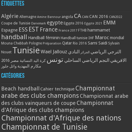
Étiquettes
CA
Algérie
CAN 2016
Allemagne
angola
CAN
Amine Bannour
CAN2022
EMM
egypte
Coupe de Tunisie
Egypte 2016
Danemark
Egypte 2021
EST
ESS
France
Espagne
hammamet
France 2017
FTHB
handball
Maroc
Handball féminin
mondial
Handball tunisie
IHF
Qatar
Sami Saidi
Mouna Chebbah
Pologne
Rio 2016
Sylvain
Préparation
Tunisie
Wael Jallouz
الترجي الرياضي
النادي
Nouet
الجزائر
تونس
الافريقي
النجم الرياضي الساحلي
مصر 2016
كرة اليد النسائية
مكارم المهدية
وائل جلوز
Catégories
Championnat
Beach handball
Cahier technique
arabe des clubs champions
Championnat arabe
Championnat
des clubs vainqueurs de coupe
d'Afrique des clubs champions
Championnat d'Afrique des nations
Championnat de Tunisie