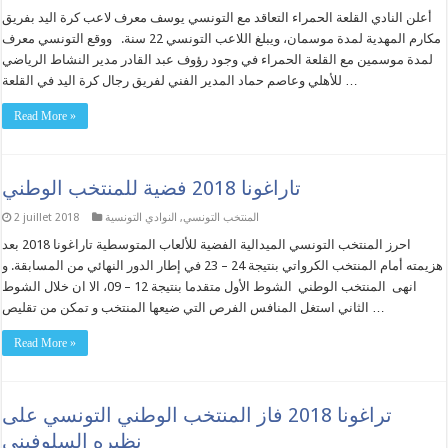
أعلن النادي القلعة الحمراء التعاقد مع التونسي يوسف معرف لاعب كرة اليد بفريق
مكارم المهدية لمدة موسمان، ويبلغ اللاعب التونسي 22 سنة. ووقع التونسي معرف
لمدة موسمين مع القلعة الحمراء في وجود رؤوف عبد القادر مدير النشاط الرياضي
للأهلي وعاصم حماد المدير الفني لفريق رجال كرة اليد في القلعة …
Read More »
تاراغونا 2018 فضية للمنتخب الوطني
المنتخب التونسي
,
النوادي التونسية
2 juillet 2018
احرز المنتخب التونسي الميدالية الفضية للألعاب المتوسطية تاراغونا 2018 بعد
هزيمته أمام المنتخب الكرواتي بنتيجة 24 – 23 في إطار الدور النهائي من المسابقة. و
انهى المنتخب الوطني الشوط الأول متقدما بنتيجة 12 – 09، الا ان خلال الشوط
الثاني استغل المنافس الفرص التي ضيعها المنتخب و تمكن من تقليص …
Read More »
تراغونا 2018 فاز المنتخب الوطني التونسي على
نظيره السلوفيني