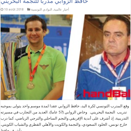
حافظ الزوابي مدربا للنجمة البحريني
أخبار عالمية
,
النوادي التونسية
10 août 2018
وقع المدرب التونسي لكرة اليد، حافظ الزوابي عقدا لمدة موسم واحد يتولى بموجبه
تدريب النجمة البحريني. وخاض الزوابي (57 عاما)، العديد من التجارب في مسيرته
التدريبية، إذ أشرف على أندية الإفريقي والنجم الساحلي والترجي الرياضي، كما درب
خارج تونس، الخلود السعودي، والنجمة والكويت والأهلي القطري والشباب الكويتي.
وأشرف حافظ …