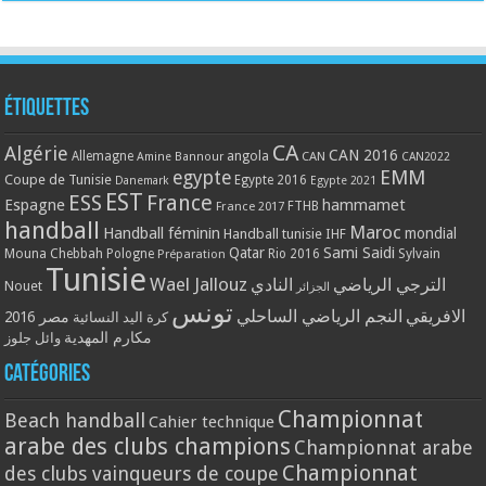
Étiquettes
CA
Algérie
CAN 2016
Allemagne
angola
CAN
Amine Bannour
CAN2022
EMM
egypte
Coupe de Tunisie
Egypte 2016
Danemark
Egypte 2021
EST
ESS
France
Espagne
hammamet
France 2017
FTHB
handball
Maroc
Handball féminin
mondial
Handball tunisie
IHF
Qatar
Sami Saidi
Mouna Chebbah
Pologne
Rio 2016
Sylvain
Préparation
Tunisie
Wael Jallouz
الترجي الرياضي
النادي
Nouet
الجزائر
تونس
الافريقي
النجم الرياضي الساحلي
مصر 2016
كرة اليد النسائية
مكارم المهدية
وائل جلوز
Catégories
Championnat
Beach handball
Cahier technique
arabe des clubs champions
Championnat arabe
Championnat
des clubs vainqueurs de coupe