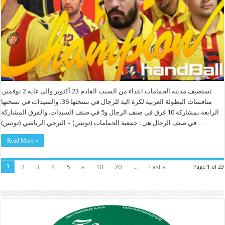
تستضيف مدينة الحمامات ابتداء من السبت القادم 23 أكتوبر والى غاية 2 نوفمبر،
منافسات البطولة العربية لكرة اليد للرجال في نسختها 36، والسيدات في نسختها
الرابعة بمشاركة 10 فرق في صنف الرجال و5 في صنف السيدات. والفرق المشاركة
في صنف الرجال هي : جمعية الحمامات (تونس) – الترجي الرياضي (تونس) …
Read More »
1
2
3
4
5
»
10
20
...
Last »
Page 1 of 23