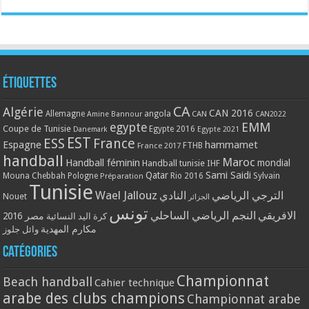
Étiquettes
CA
Algérie
CAN 2016
Allemagne
angola
CAN
Amine Bannour
CAN2022
EMM
egypte
Coupe de Tunisie
Egypte 2016
Danemark
Egypte 2021
EST
ESS
France
Espagne
hammamet
France 2017
FTHB
handball
Maroc
Handball féminin
mondial
Handball tunisie
IHF
Qatar
Sami Saidi
Mouna Chebbah
Pologne
Rio 2016
Sylvain
Préparation
Tunisie
Wael Jallouz
الترجي الرياضي
النادي
Nouet
الجزائر
تونس
الافريقي
النجم الرياضي الساحلي
مصر 2016
كرة اليد النسائية
مكارم المهدية
وائل جلوز
Catégories
Championnat
Beach handball
Cahier technique
arabe des clubs champions
Championnat arabe