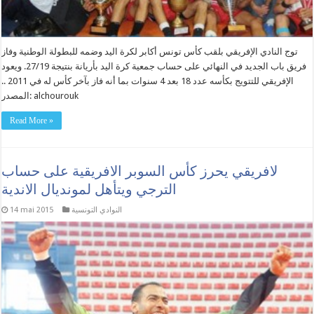
توج النادي الإفريقي بلقب كأس تونس أكابر لكرة اليد وضمه للبطولة الوطنية وفاز
فريق باب الجديد في النهائي على حساب جمعية كرة اليد بأريانة بنتيجة 27/19. ويعود
الإفريقي للتتويج بكأسه عدد 18 بعد 4 سنوات بما أنه فاز بآخر كأس له في 2011 ..
المصدر: alchourouk
Read More »
لافريقي يحرز كأس السوبر الافريقية على حساب
الترجي ويتأهل لمونديال الاندية
النوادي التونسية
14 mai 2015