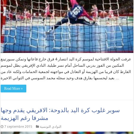
عرفت الجولة الافتتاحية لموسم كرة اليد انتصار 4 فرق خارج قاعاتها وتمكن سبورتينغ
المكنين من الفوز بدربي الساحل أمام نسر طبلبة. النادي الإفريقي بطل لموسم
الفارط كان قريبا من الهزيمة أو التعادل في مواجهته لجمعية الحمامات ولكنه عاد من
بعيد ليحسمها بفارق هدف وحيد سجله محمد السوسي في الثواني الاخيرة …
Read More »
سوبر غلوب كرة اليد بالدوحة: الافريقي يقدم وجها
مشرفا رغم الهزيمة
النوادي التونسية
7 septembre 2015