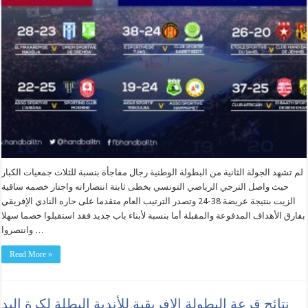
لم تشهد الجولة الثانية من البطولة الوطنية رجال مفاجأة بنسبة للثلاث جمعيات الكبار
حيث واصل الترجي الرياضي التونسي بخطى ثابتة انتصاراته واجتاز خصمه ساقية
الزيت بنتيجة عريضة 38-24 وتصدر الترتيب العام متقدما على جاره النادي الإفريقي
بفارق الأهداف المدفوعة والمقبلة أما بنسبة لأبناء باب جديد فقد استقبلوا خصما سهلا
وانتصروا …
Read More »
نتائج قرعة البطولة الافريقية للأندية البطلة لكرة اليد