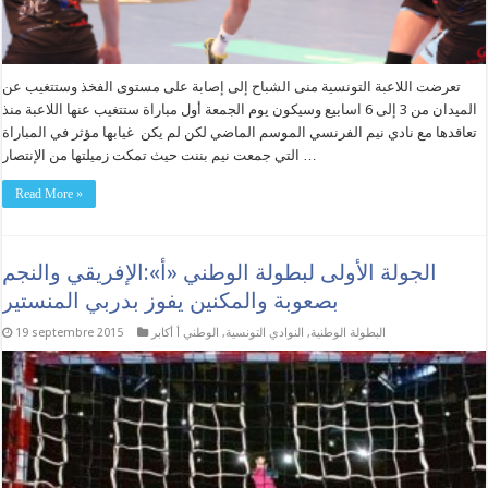
تعرضت اللاعبة التونسية منى الشباح إلى إصابة على مستوى الفخذ وستتغيب عن
الميدان من 3 إلى 6 اسابيع وسيكون يوم الجمعة أول مباراة ستتغيب عنها اللاعبة منذ
تعاقدها مع نادي نيم الفرنسي الموسم الماضي لكن لم يكن غيابها مؤثر في المباراة
التي جمعت نيم بننت حيث تمكت زميلتها من الإنتصار …
Read More »
الجولة الأولى لبطولة الوطني «أ»:الإفريقي والنجم
بصعوبة والمكنين يفوز بدربي المنستير
البطولة الوطنية
,
النوادي التونسية
,
الوطني أ أكابر
19 septembre 2015