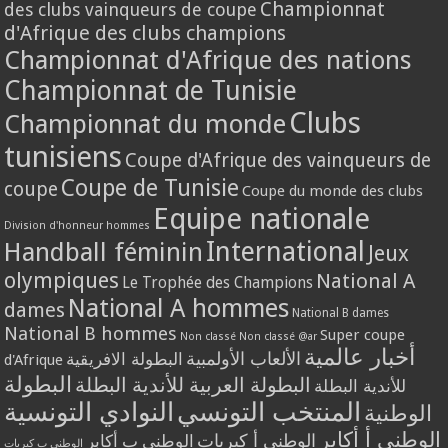
Championnat
des clubs vainqueurs de coupe
d'Afrique des clubs champions
Championnat d'Afrique des nations
Championnat de Tunisie
Clubs
Championnat du monde
tunisiens
Coupe d'Afrique des vainqueurs de
Coupe de Tunisie
coupe
Coupe du monde des clubs
Equipe nationale
Division d'honneur hommes
International
Handball féminin
Jeux
olympiques
National A
Le Trophée des Champions
National A hommes
dames
National B dames
National B hommes
Super coupe
Non classé
Non classé @ar
أخبار عالمية
الألعاب الأولمبية
البطولة الافريقية
d'Afrique
البطولة
البطولة العربية للأندية البطلة
للأندية البطلة
المنتخب التونسي
النوادي التونسية
الوطنية
الوطني أ أكابر
الوطني أ كبريات
الوطني ب أكابر
الوطني ب كبريات