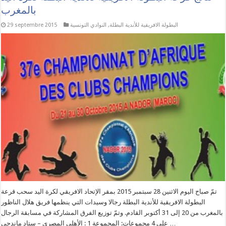
بالمغرب
البطولة الافريقية للأندية البطلة
,
النوادي التونسية
29 septembre 2015
تمّ صباح اليوم الاثنين 28 سبتمبر 2015 بمقر الإتحاد الافريقي لكرة اليد سحب قرعة
البطولة الافريقية للأندية البطلة رجالا وسيدات التي ينظمها فريق هلال الناظور
بالمغرب من 20 إلى 31 أكتوبر القادم. وتمّ توزيع الفرق المشاركة في مسابقة الرجال
على 4 مجموعات: المجموعة 1 : الأهلي المصري – ستاد ماندجي …