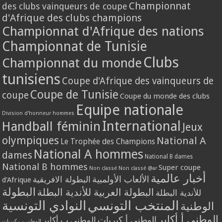
Championnat
des clubs vainqueurs de coupe
d'Afrique des clubs champions
Championnat d'Afrique des nations
Championnat de Tunisie
Clubs
Championnat du monde
tunisiens
Coupe d'Afrique des vainqueurs de
Coupe de Tunisie
coupe
Coupe du monde des clubs
Equipe nationale
Division d'honneur hommes
International
Handball féminin
Jeux
olympiques
National A
Le Trophée des Champions
National A hommes
dames
National B dames
National B hommes
Super coupe
Non classé
Non classé @ar
أخبار عالمية
الألعاب الأولمبية
البطولة الافريقية
d'Afrique
البطولة
البطولة العربية للأندية البطلة
للأندية البطلة
المنتخب التونسي
النوادي التونسية
الوطنية
الوطني أ أكابر
الوطني أ كبريات
الوطني ب أكابر
الوطني ب كبريات