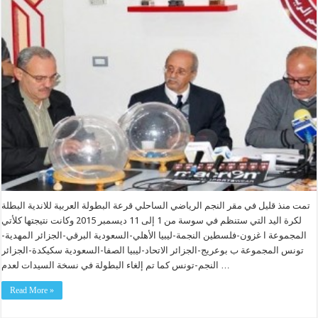
تمت منذ قليل في مقر النجم الرياضي الساحلي قرعة البطولة العربية للاندية البطلة
لكرة اليد التي ستنظم في سوسة من 1 إلى 11 ديسمبر 2015 وكانت نتيجتها كلأتي
المجموعة ا غزون-فلسطين النجمة-ليبيا الأهلي-السعودية البرقي-الجزائر المهدية-
تونس المجموعة ب بوعريج-الجزائر الاتحاد-ليبيا الصفا-السعودية سكيكدة-الجزائر
النجم-تونس كما تم إلغاء البطولة في نسخة السيدات لعدم …
Read More »