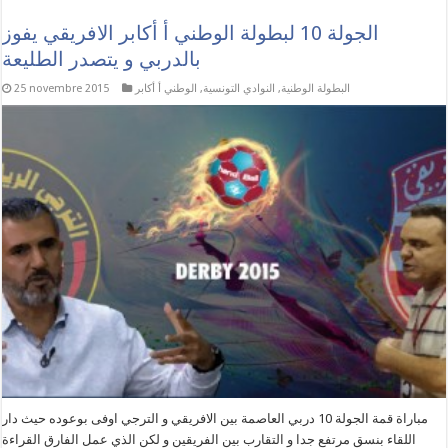
الجولة 10 لبطولة الوطني أ أكابر الافريقي يفوز
بالدربي و يتصدر الطليعة
البطولة الوطنية
,
النوادي التونسية
,
الوطني أ أكابر
25 novembre 2015
مباراة قمة الجولة 10 دربي العاصمة بين الافريقي و الترجي اوفى بوعوده حيث دار
اللقاء بنسق مرتفع جدا و التقارب بين الفريقين و لكن الذي عمل الفارق القراءة