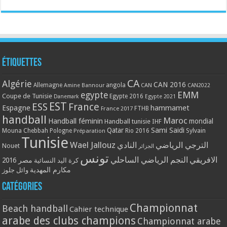
Étiquettes
CA
Algérie
CAN 2016
Allemagne
angola
CAN
Amine Bannour
CAN2022
EMM
egypte
Coupe de Tunisie
Egypte 2016
Danemark
Egypte 2021
EST
ESS
France
Espagne
hammamet
France 2017
FTHB
handball
Maroc
Handball féminin
mondial
Handball tunisie
IHF
Qatar
Sami Saidi
Mouna Chebbah
Pologne
Rio 2016
Sylvain
Préparation
Tunisie
Wael Jallouz
الترجي الرياضي
النادي
Nouet
الجزائر
تونس
الافريقي
النجم الرياضي الساحلي
مصر 2016
كرة اليد النسائية
مكارم المهدية
وائل جلوز
Catégories
Championnat
Beach handball
Cahier technique
arabe des clubs champions
Championnat arabe