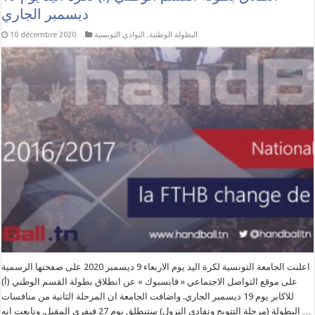
ديسمبر الجاري
البطولة الوطنية
,
النوادي التونسية
10 décembre 2020
اعلنت الجامعة التونسية لكرة اليد يوم الاربعاء 9 ديسمبر 2020 على صفحتها الرسمية
على موقع التواصل الاجتماعي « فايسبوك » عن انطلاق بطولة القسم الوطني (أ)
للاكابر يوم 19 ديسمبر الجاري. واضافت الجامعة ان المرحلة الثانية من منافسات
البطولة (مرحلة التتويج وتفادي النزول) ستنطلق يوم 27 فيفري المقبل. وتابعت انه …