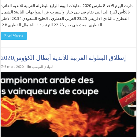
دارت اليوم الأحد 8 مارس 2020 مقابلات اليوم الرابع للبطولة العربية للاندية الفائزة
بالكأس لكرة اليد التي تقام في بني خيار. وأسفرت عن المواجهات التالية: الشمال
القطري ـ النادي الافريقي 25ـ23 العربي القطري ـ الخليج السعودي 34ـ23 الاهلي
القطري ـ بعث بني خيار 28ـ22 الترتيب: 1ـ الشمال القطري 8 2ـ …
Read More »
إنطلاق البطولة العربية للأندية أبطال الكؤوس2020
النوادي التونسية
5 mars 2020