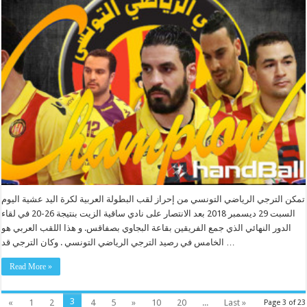
تمكن الترجي الرياضي التونسي من إحراز لقب البطولة العربية لكرة اليد عشية اليوم
السبت 29 ديسمبر 2018 بعد الانتصار على نادي ساقية الزيت بنتيجة 26-20 في لقاء
الدور النهائي الذي جمع الفريقين بقاعة البجاوي بصفاقس. و هذا اللقب العربي هو
الخامس في رصيد الترجي الرياضي التونسي . وكان الترجي قد …
Read More »
3
«
1
2
4
5
»
10
20
...
Last »
Page 3 of 23