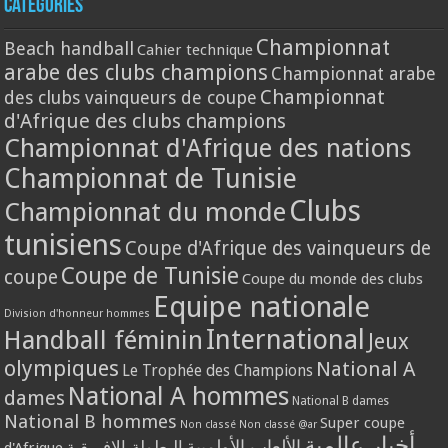
Catégories
Championnat
Beach handball
Cahier technique
arabe des clubs champions
Championnat arabe
Championnat
des clubs vainqueurs de coupe
d'Afrique des clubs champions
Championnat d'Afrique des nations
Championnat de Tunisie
Clubs
Championnat du monde
tunisiens
Coupe d'Afrique des vainqueurs de
Coupe de Tunisie
coupe
Coupe du monde des clubs
Equipe nationale
Division d'honneur hommes
International
Handball féminin
Jeux
olympiques
National A
Le Trophée des Champions
National A hommes
dames
National B dames
National B hommes
Super coupe
Non classé
Non classé @ar
أخبار عالمية
الألعاب الأولمبية
البطولة الافريقية