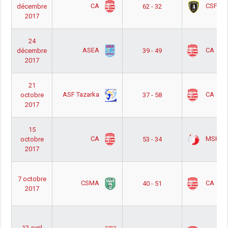
CA
CSF Biz
décembre
62 - 32
2017
24
ASEA
CA
décembre
39 - 49
2017
21
ASF Tazarka
CA
octobre
37 - 58
2017
15
CA
MSHBF
octobre
53 - 34
2017
7 octobre
CSMA
CA
40 - 51
2017
12 avril