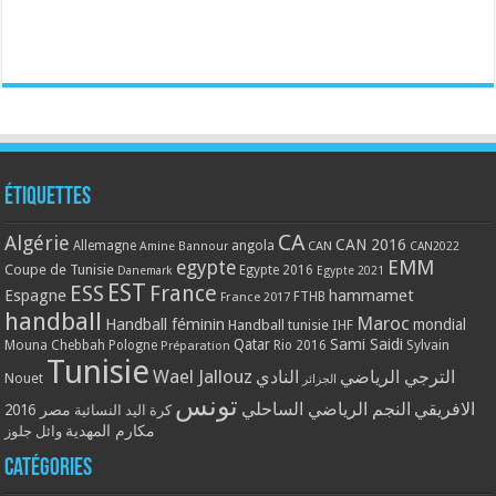
Étiquettes
CA
Algérie
CAN 2016
Allemagne
angola
CAN
Amine Bannour
CAN2022
EMM
egypte
Coupe de Tunisie
Egypte 2016
Danemark
Egypte 2021
EST
ESS
France
Espagne
hammamet
France 2017
FTHB
handball
Maroc
Handball féminin
mondial
Handball tunisie
IHF
Qatar
Sami Saidi
Mouna Chebbah
Pologne
Rio 2016
Sylvain
Préparation
Tunisie
Wael Jallouz
الترجي الرياضي
النادي
Nouet
الجزائر
تونس
الافريقي
النجم الرياضي الساحلي
مصر 2016
كرة اليد النسائية
مكارم المهدية
وائل جلوز
Catégories