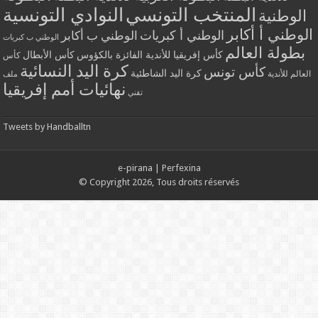
المنتخب التونسي
النوادي التونسية
الوطنية
الوطني أ أكابر
الوطني أ كبريات
الوطني ب أكابر
الوطني ب كبريات
بطولة العالم
كأس إفريقيا للأندية الفائزة بالكؤوس
كأس الأبطال
كأس
كرة اليد النسائية
كأس تونس
كرة اليد الشاطئية
العالم للأندية
ملف
نهائيات أمم إفريقيا
تقني
Tweets by Handballtn
e-pirana
|
Perfexina
© Copyright 2026, Tous droits réservés