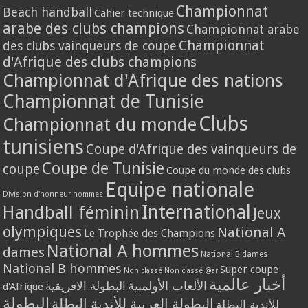
Championnat
Beach handball
Cahier technique
arabe des clubs champions
Championnat arabe
Championnat
des clubs vainqueurs de coupe
d'Afrique des clubs champions
Championnat d'Afrique des nations
Championnat de Tunisie
Clubs
Championnat du monde
tunisiens
Coupe d'Afrique des vainqueurs de
Coupe de Tunisie
coupe
Coupe du monde des clubs
Equipe nationale
Division d'honneur hommes
International
Handball féminin
Jeux
olympiques
National A
Le Trophée des Champions
National A hommes
dames
National B dames
National B hommes
Super coupe
Non classé
Non classé @ar
أخبار عالمية
الألعاب الأولمبية
البطولة الافريقية
d'Afrique
البطولة
البطولة العربية للأندية البطلة
للأندية البطلة